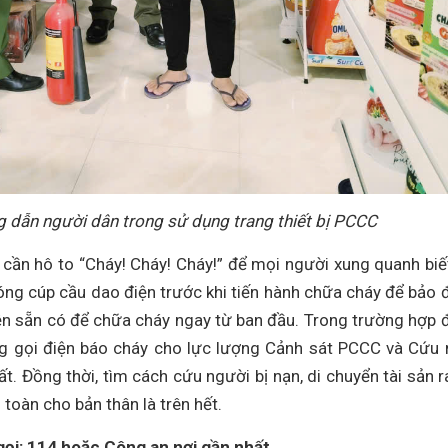
 dẫn người dân trong sử dụng trang thiết bị PCCC
, cần hô to “Cháy! Cháy! Cháy!” để mọi người xung quanh biế
ng cúp cầu dao điện trước khi tiến hành chữa cháy để bảo
ện sẵn có để chữa cháy ngay từ ban đầu. Trong trường hợp
ng gọi điện báo cháy cho lực lượng Cảnh sát PCCC và Cứu 
. Đồng thời, tìm cách cứu người bị nạn, di chuyển tài sản r
toàn cho bản thân là trên hết.
gọi:
114 hoặc Công an nơi gần nhất.