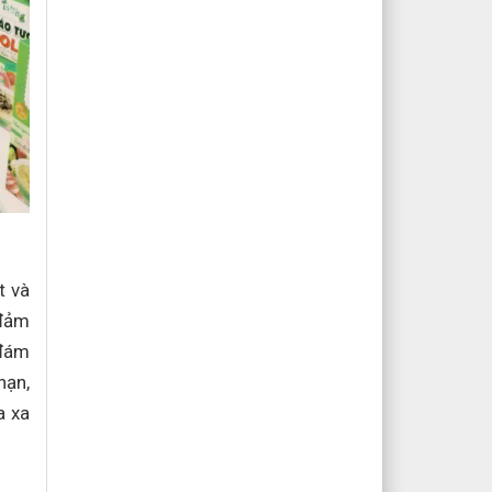
t và
 đảm
 đám
nạn,
a xa