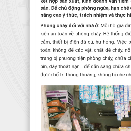
kết hợp sản xuất, kinh doanh vẫn tiềm 
sản. Để chủ động phòng ngừa, hạn chế 
nâng cao ý thức, trách nhiệm và thực 
Phòng cháy đối với nhà ở:
Mỗi hộ gia đìn
kiện an toàn về phòng cháy. Hệ thống đi
cắm, thiết bị điện đã cũ, hư hỏng. Việc
toàn; không để các vật, chất dễ cháy, n
trang bị phương tiện phòng cháy, chữa c
pin, dây thoát nạn… để sẵn sàng chữa cháy
được bố trí thông thoáng, không bị che ch