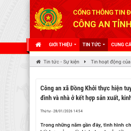
Đã kết nối EMC
CỔNG THÔNG TIN Đ
CÔNG AN TỈNH
GIỚI THIỆU
TIN TỨC
CUNG CẤ
Tin tức - Sự kiện
Tin hoạt động của
Công an xã Đồng Khởi thực hiện tuy
đình và nhà ở kết hợp sản xuất, ki
Thứ tư - 28/01/2026 14:54
Trong những năm gần đây, tình hình cháy