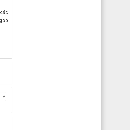
 các
 góp