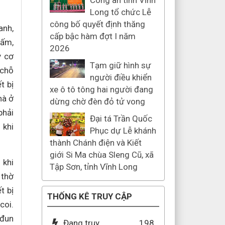
Công an tỉnh Vĩnh
Long tổ chức Lễ
công bố quyết định thăng
anh,
cấp bậc hàm đợt I năm
cấm,
2026
y cơ
Tạm giữ hình sự
 chỗ
người điều khiển
t bị
xe ô tô tông hai người đang
hà ở
dừng chờ đèn đỏ tử vong
phải
Đại tá Trần Quốc
 khi
Phục dự Lễ khánh
thành Chánh điện và Kiết
giới Si Ma chùa Sleng Cũ, xã
 khi
Tập Sơn, tỉnh Vĩnh Long
 thờ
t bị
THỐNG KÊ TRUY CẬP
coi.
 đun
Đang truy
198