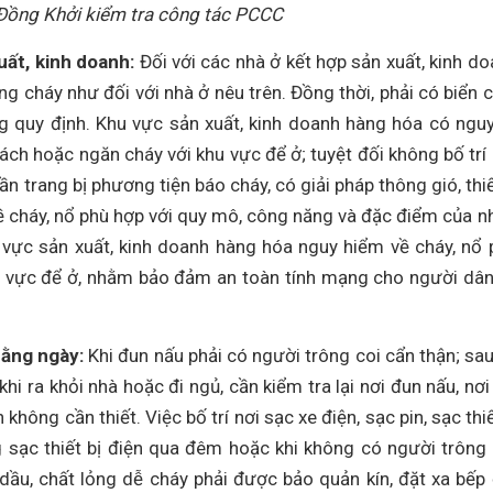
Đồng Khởi kiểm tra công tác PCCC
uất, kinh doanh:
Đối với các nhà ở kết hợp sản xuất, kinh do
g cháy như đối với nhà ở nêu trên. Đồng thời, phải có biển 
g quy định. Khu vực sản xuất, kinh doanh hàng hóa có ngu
cách hoặc ngăn cháy với khu vực để ở; tuyệt đối không bố trí
n trang bị phương tiện báo cháy, có giải pháp thông gió, thiế
về cháy, nổ phù hợp với quy mô, công năng và đặc điểm của n
 vực sản xuất, kinh doanh hàng hóa nguy hiểm về cháy, nổ 
u vực để ở, nhằm bảo đảm an toàn tính mạng cho người dân
hằng ngày:
Khi đun nấu phải có người trông coi cẩn thận; sau
khi ra khỏi nhà hoặc đi ngủ, cần kiểm tra lại nơi đun nấu, nơi
n không cần thiết. Việc bố trí nơi sạc xe điện, sạc pin, sạc thiế
g sạc thiết bị điện qua đêm hoặc khi không có người trông 
ầu, chất lỏng dễ cháy phải được bảo quản kín, đặt xa bếp