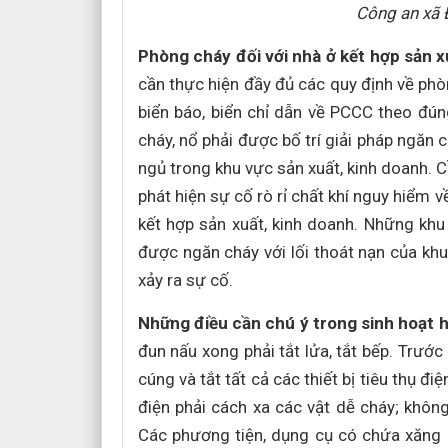
Công an xã 
Phòng cháy đối với nhà ở kết hợp sản x
cần thực hiện đầy đủ các quy định về phòn
biển báo, biển chỉ dẫn về PCCC theo đún
cháy, nổ phải được bố trí giải pháp ngăn 
ngủ trong khu vực sản xuất, kinh doanh. Cầ
phát hiện sự cố rò rỉ chất khí nguy hiểm 
kết hợp sản xuất, kinh doanh. Những khu
được ngăn cháy với lối thoát nạn của kh
xảy ra sự cố.
Những điều cần chú ý trong sinh hoạt 
đun nấu xong phải tắt lửa, tắt bếp. Trước 
cúng và tắt tất cả các thiết bị tiêu thụ điệ
điện phải cách xa các vật dễ cháy; khôn
Các phương tiện, dụng cụ có chứa xăng d