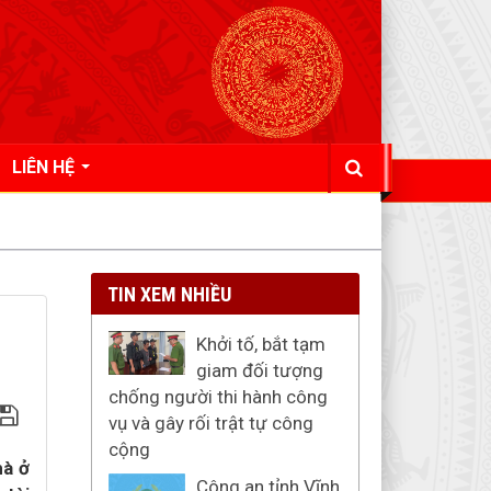
LIÊN HỆ
TIN XEM NHIỀU
Khởi tố, bắt tạm
giam đối tượng
chống người thi hành công
vụ và gây rối trật tự công
cộng
hà ở
Công an tỉnh Vĩnh