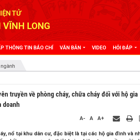
IỆN TỬ
 VĨNH LONG
P THÔNG TIN BÁO CHÍ
VĂN BẢN
VIDEO
HỎI ĐÁP
 ngành
ên truyền về phòng cháy, chữa cháy đối với hộ gia
nh doanh
A-
A
A+
, nổ tại khu dân cư, đặc biệt là tại các hộ gia đình và n