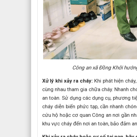
Công an xã Đồng Khởi hướng
Xử lý khi xảy ra cháy:
Khi phát hiện cháy
cùng nhau tham gia chữa cháy. Nhanh chó
an toàn. Sử dụng các dụng cụ, phương ti
cháy diễn biến phức tạp, cần nhanh chó
cứu hộ hoặc cơ quan Công an nơi gần nhất
khu vực cháy đến nơi an toàn, bảo đảm an 
Khi xảy ra cháy hoặc sự cố tai nạn, hãy 