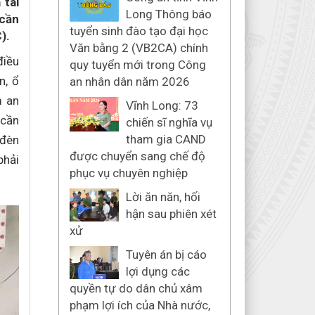
 tài
Long Thông báo
 cần
tuyển sinh đào tạo đại học
).
Văn bằng 2 (VB2CA) chính
điều
quy tuyển mới trong Công
n, ổ
an nhân dân năm 2026
m an
Vĩnh Long: 73
 cần
chiến sĩ nghĩa vụ
tham gia CAND
 đèn
được chuyển sang chế độ
phải
phục vụ chuyên nghiệp
Lời ăn năn, hối
hận sau phiên xét
xử
Tuyên án bị cáo
lợi dụng các
quyền tự do dân chủ xâm
phạm lợi ích của Nhà nước,