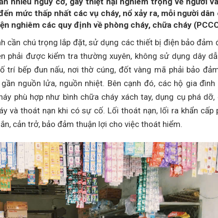
ẩn nhiều nguy cơ, gây thiệt hại nghiêm trọng về người và
đến mức thấp nhất các vụ cháy, nổ xảy ra, mỗi người dân
hiện nghiêm các quy định về phòng cháy, chữa cháy (PCCC
h cần chú trọng lắp đặt, sử dụng các thiết bị điện bảo đảm 
ện phải được kiểm tra thường xuyên, không sử dụng dây dẫ
 bố trí bếp đun nấu, nơi thờ cúng, đốt vàng mã phải bảo đả
ổ gần nguồn lửa, nguồn nhiệt. Bên cạnh đó, các hộ gia đình
háy phù hợp như bình chữa cháy xách tay, dụng cụ phá dỡ,
 và thoát nạn khi có sự cố. Lối thoát nạn, lối ra khẩn cấp 
ắn, cản trở, bảo đảm thuận lợi cho việc thoát hiểm.