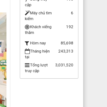
cập
Máy chủ tìm
6
kiếm
Khách viếng
192
thăm
85,698
Hôm nay
Tháng hiện
243,313
tại
Tổng lượt
3,031,520
truy cập