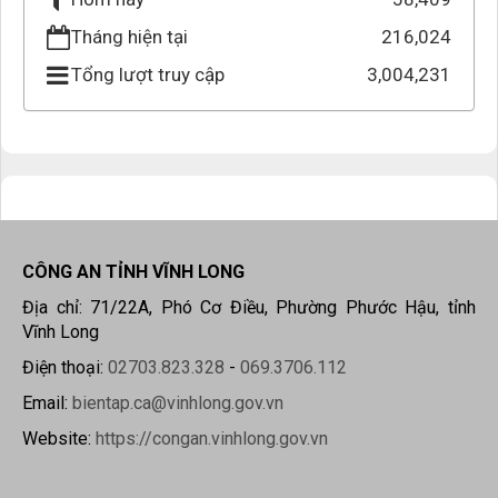
Tháng hiện tại
216,024
Tổng lượt truy cập
3,004,231
CÔNG AN TỈNH VĨNH LONG
Địa chỉ: 71/22A, Phó Cơ Điều, Phường Phước Hậu, tỉnh
Vĩnh Long
Điện thoại:
02703.823.328
-
069.3706.112
Email:
bientap.ca@vinhlong.gov.vn
Website:
https://congan.vinhlong.gov.vn