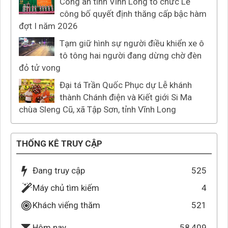
Công an tỉnh Vĩnh Long tổ chức Lễ
công bố quyết định thăng cấp bậc hàm
đợt I năm 2026
Tạm giữ hình sự người điều khiển xe ô
tô tông hai người đang dừng chờ đèn
đỏ tử vong
Đại tá Trần Quốc Phục dự Lễ khánh
thành Chánh điện và Kiết giới Si Ma
chùa Sleng Cũ, xã Tập Sơn, tỉnh Vĩnh Long
THỐNG KÊ TRUY CẬP
Đang truy cập
525
Máy chủ tìm kiếm
4
Khách viếng thăm
521
58,409
Hôm nay