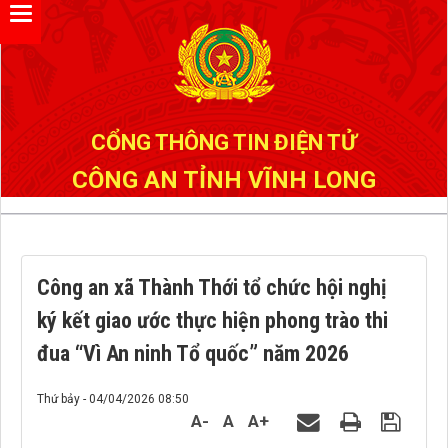
Đã kết nối EMC
CỔNG THÔNG TIN ĐIỆN TỬ
CÔNG AN TỈNH VĨNH LONG
Công an xã Thành Thới tổ chức hội nghị
ký kết giao ước thực hiện phong trào thi
đua “Vì An ninh Tổ quốc” năm 2026
Thứ bảy - 04/04/2026 08:50
A-
A
A+