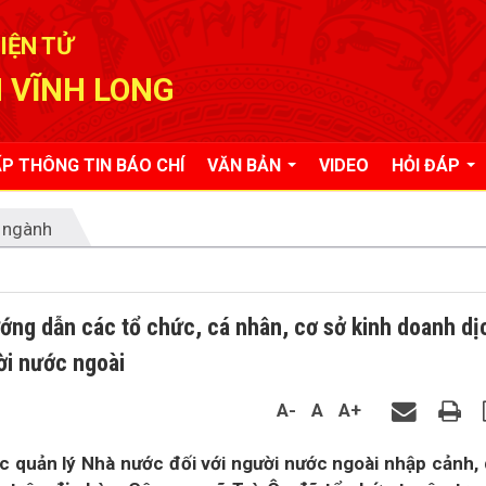
IỆN TỬ
 VĨNH LONG
P THÔNG TIN BÁO CHÍ
VĂN BẢN
VIDEO
HỎI ĐÁP
 ngành
ớng dẫn các tổ chức, cá nhân, cơ sở kinh doanh dị
ời nước ngoài
A-
A
A+
 quản lý Nhà nước đối với người nước ngoài nhập cảnh,