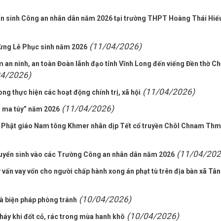
ển sinh Công an nhân dân năm 2026 tại trường THPT Hoàng Thái Hiế
(11/04/2026)
ừng Lễ Phục sinh năm 2026
an ninh, an toàn Đoàn lãnh đạo tỉnh Vĩnh Long đến viếng Đền thờ Ch
04/2026)
(11/04/2026)
g thực hiện các hoạt động chính trị, xã hội
(11/04/2026)
 ma túy” năm 2026
a Phật giáo Nam tông Khmer nhân dịp Tết cổ truyền Chôl Chnam Th
(11/04/202
tuyển sinh vào các Trường Công an nhân dân năm 2026
 vấn vay vốn cho người chấp hành xong án phạt tù trên địa bàn xã Tân
(10/04/2026)
à biện pháp phòng tránh
(10/04/2026)
háy khi đốt cỏ, rác trong mùa hanh khô