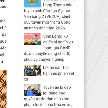
yền,
Long Thông báo
nước
tuyển sinh đào tạo đại học
Văn bằng 2 (VB2CA) chính
khai
quy tuyển mới trong Công
 chủ
an nhân dân năm 2026
ã đã
Vĩnh Long: 73
 quá
chiến sĩ nghĩa vụ
tham gia CAND
việc
được chuyển sang chế độ
uý I
phục vụ chuyên nghiệp
rú.
Lời ăn năn, hối
hận sau phiên xét
xử
Tuyên án bị cáo
lợi dụng các
quyền tự do dân chủ xâm
phạm lợi ích của Nhà nước,