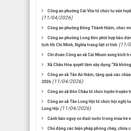
Công an phường Cái Vồn tổ chức tư vấn tuy
(11/04/2026)
Công an phường Đông Thành thăm, chúc m
Công an phường Long Đức phối hợp bảo đảm 
(11/
tịch Hồ Chí Minh, Nghĩa trang liệt sĩ tỉnh
Chi đoàn Công an xã Cái Nhum xung kích tron
Xã Châu Hòa quyết tâm xây dựng “Xã không
Công an xã Tân An thăm, tặng quà các chù
(11/04/2026)
2026
Công an xã Đôn Châu tổ chức tuyên truyền 
Công an xã Tân Long Hội tổ chức hội nghị tư
(11/04/2026)
Long Hội
Cảnh báo nguy cơ đuối nước trong mùa hè v
Chủ động các biện pháp phòng cháy, chữa c