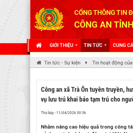
Đã kết nối EMC
CỔNG THÔNG TIN Đ
CÔNG AN TỈNH
GIỚI THIỆU
TIN TỨC
CUNG CẤ
Tin tức - Sự kiện
Tin hoạt động của
Công an xã Trà Ôn tuyên truyền, hư
vụ lưu trú khai báo tạm trú cho ngư
Thứ bảy - 11/04/2026 00:36
Nhằm nâng cao hiệu quả trong công tác