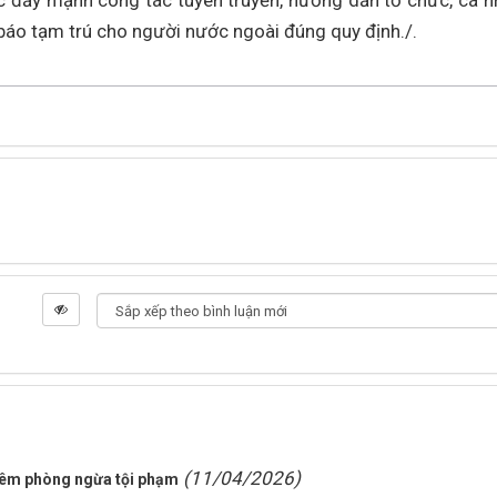
tục đẩy mạnh công tác tuyên truyền, hướng dẫn tổ chức, cá n
 báo tạm trú cho người nước ngoài đúng quy định./.
(11/04/2026)
đêm phòng ngừa tội phạm