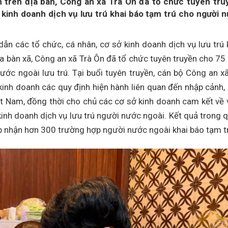
m trên địa bàn, Công an xã Trà Ôn đã tổ chức tuyên tru
 kinh doanh dịch vụ lưu trú khai báo tạm trú cho người 
ẫn các tổ chức, cá nhân, cơ sở kinh doanh dịch vụ lưu trú 
a bàn xã, Công an xã Trà Ôn đã tổ chức tuyên truyền cho 75
ước ngoài lưu trú. Tại buổi tuyên truyền, cán bộ Công an x
 kinh doanh các quy định hiện hành liên quan đến nhập cảnh,
ệt Nam, đồng thời cho chủ các cơ sở kinh doanh cam kết về 
inh doanh dịch vụ lưu trú người nước ngoài. Kết quả trong q
p nhận hơn 300 trường hợp người nước ngoài khai báo tạm t