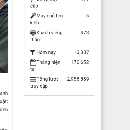
cập
Máy chủ tìm
5
kiếm
Khách viếng
473
thăm
13,037
Hôm nay
Tháng hiện
170,652
tại
Tổng lượt
2,958,859
truy cập
oanh
uật;
 đến