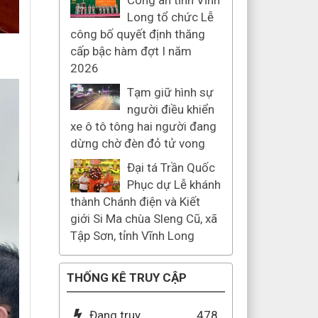
Công an tỉnh Vĩnh
Long tổ chức Lễ
công bố quyết định thăng
cấp bậc hàm đợt I năm
2026
Tạm giữ hình sự
người điều khiển
xe ô tô tông hai người đang
dừng chờ đèn đỏ tử vong
Đại tá Trần Quốc
Phục dự Lễ khánh
thành Chánh điện và Kiết
giới Si Ma chùa Sleng Cũ, xã
Tập Sơn, tỉnh Vĩnh Long
THỐNG KÊ TRUY CẬP
Đang truy
478