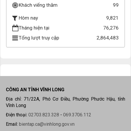
Khách viếng thăm
99
9,821
Hôm nay
Tháng hiện tại
76,276
Tổng lượt truy cập
2,864,483
CÔNG AN TỈNH VĨNH LONG
Địa chỉ: 71/22A, Phó Cơ Điều, Phường Phước Hậu, tỉnh
Vĩnh Long
Điện thoại:
02703.823.328
-
069.3706.112
Email:
bientap.ca@vinhlong.gov.vn