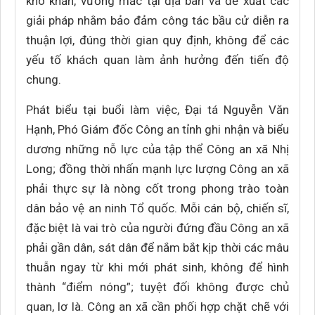
khó khăn, vướng mắc tại địa bàn và đề xuất các
giải pháp nhằm bảo đảm công tác bầu cử diễn ra
thuận lợi, đúng thời gian quy định, không để các
yếu tố khách quan làm ảnh hưởng đến tiến độ
chung.
Phát biểu tại buổi làm việc, Đại tá Nguyễn Văn
Hạnh, Phó Giám đốc Công an tỉnh ghi nhận và biểu
dương những nỗ lực của tập thể Công an xã Nhị
Long; đồng thời nhấn mạnh lực lượng Công an xã
phải thực sự là nòng cốt trong phong trào toàn
dân bảo vệ an ninh Tổ quốc. Mỗi cán bộ, chiến sĩ,
đặc biệt là vai trò của người đứng đầu Công an xã
phải gần dân, sát dân để nắm bắt kịp thời các mâu
thuẫn ngay từ khi mới phát sinh, không để hình
thành “điểm nóng”; tuyệt đối không được chủ
quan, lơ là. Công an xã cần phối hợp chặt chẽ với