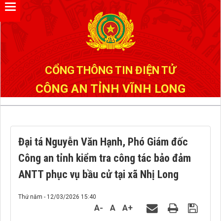
Đã kết nối EMC
CỔNG THÔNG TIN ĐIỆN TỬ
CÔNG AN TỈNH VĨNH LONG
Đại tá Nguyễn Văn Hạnh, Phó Giám đốc
Công an tỉnh kiểm tra công tác bảo đảm
ANTT phục vụ bầu cử tại xã Nhị Long
Thứ năm - 12/03/2026 15:40
A-
A
A+