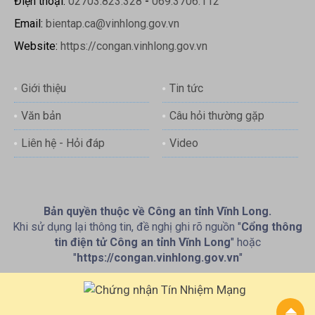
Điện thoại:
02703.823.328
-
069.3706.112
Email:
bientap.ca@vinhlong.gov.vn
Website:
https://congan.vinhlong.gov.vn
Giới thiệu
Tin tức
Văn bản
Câu hỏi thường gặp
Liên hệ - Hỏi đáp
Video
Bản quyền thuộc về Công an tỉnh Vĩnh Long.
Khi sử dụng lại thông tin, đề nghị ghi rõ nguồn "
Cổng thông
tin điện tử Công an tỉnh Vĩnh Long
" hoặc
"
https://congan.vinhlong.gov.vn
"