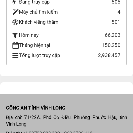
Đang truy cập
505
Máy chủ tìm kiếm
4
Khách viếng thăm
501
66,203
Hôm nay
Tháng hiện tại
150,250
Tổng lượt truy cập
2,938,457
CÔNG AN TỈNH VĨNH LONG
Địa chỉ: 71/22A, Phó Cơ Điều, Phường Phước Hậu, tỉnh
Vĩnh Long