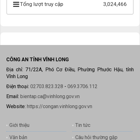
Tổng lượt truy cập
3,024,466
CÔNG AN TỈNH VĨNH LONG
Địa chỉ: 71/22A, Phó Cơ Điều, Phường Phước Hậu, tỉnh
Vĩnh Long
Điện thoại:
02703.823.328
-
069.3706.112
Email:
bientap.ca@vinhlong.gov.vn
Website:
https://congan.vinhlong.gov.vn
Giới thiệu
Tin tức
Văn bản
Câu hỏi thường gặp