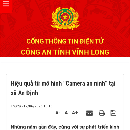
Đã kết nối EMC
CỔNG THÔNG TIN ĐIỆN TỬ
CÔNG AN TỈNH VĨNH LONG
Hiệu quả từ mô hình “Camera an ninh” tại
xã An Định
Thứ tư - 17/06/2026 10:16
A-
A
A+
Những năm gần đây, cùng với sự phát triển kinh