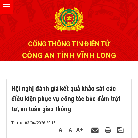
Đã kết nối EMC
CỔNG THÔNG TIN ĐIỆN TỬ
CÔNG AN TỈNH VĨNH LONG
Hội nghị đánh giá kết quả khảo sát các
điều kiện phục vụ công tác bảo đảm trật
tự, an toàn giao thông
Thứ tư - 03/06/2026 20:15
A-
A
A+