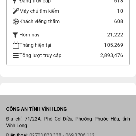
Đang truy cập
618
Máy chủ tìm kiếm
10
Khách viếng thăm
608
21,222
Hôm nay
Tháng hiện tại
105,269
Tổng lượt truy cập
2,893,476
CÔNG AN TỈNH VĨNH LONG
Địa chỉ: 71/22A, Phó Cơ Điều, Phường Phước Hậu, tỉnh
Vĩnh Long
Điện thoại:
02703.823.328
-
069.3706.112