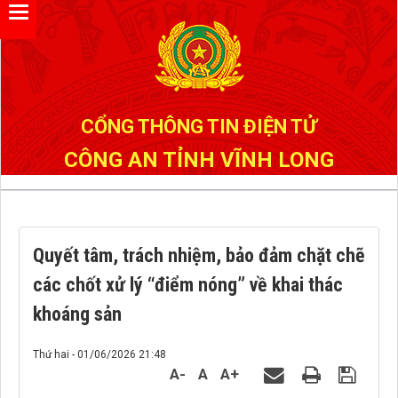
Đã kết nối EMC
CỔNG THÔNG TIN ĐIỆN TỬ
CÔNG AN TỈNH VĨNH LONG
Quyết tâm, trách nhiệm, bảo đảm chặt chẽ
các chốt xử lý “điểm nóng” về khai thác
khoáng sản
Thứ hai - 01/06/2026 21:48
A-
A
A+