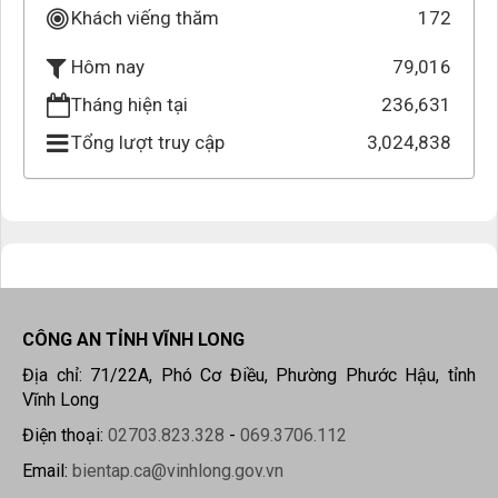
Khách viếng thăm
172
79,016
Hôm nay
Tháng hiện tại
236,631
Tổng lượt truy cập
3,024,838
CÔNG AN TỈNH VĨNH LONG
Địa chỉ: 71/22A, Phó Cơ Điều, Phường Phước Hậu, tỉnh
Vĩnh Long
Điện thoại:
02703.823.328
-
069.3706.112
Email:
bientap.ca@vinhlong.gov.vn