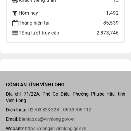
Khách viếng thăm
15
1,492
Hôm nay
Tháng hiện tại
85,539
Tổng lượt truy cập
2,873,746
CÔNG AN TỈNH VĨNH LONG
Địa chỉ: 71/22A, Phó Cơ Điều, Phường Phước Hậu, tỉnh
Vĩnh Long
Điện thoại:
02703.823.328
-
069.3706.112
Email:
bientap.ca@vinhlong.gov.vn
Website:
https://congan.vinhlong.gov.vn