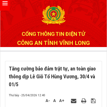
Đã kết nối EMC
CỔNG THÔNG TIN ĐIỆN TỬ
CÔNG AN TỈNH VĨNH LONG
Tăng cường bảo đảm trật tự, an toàn giao
thông dịp Lễ Giỗ Tổ Hùng Vương, 30/4 và
01/5
Thứ bảy - 25/04/2026 12:40
A-
A
A+