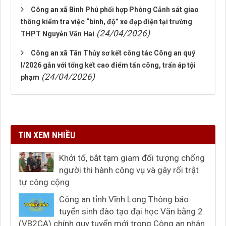
Công an xã Bình Phú phối hợp Phòng Cảnh sát giao
thông kiểm tra việc “binh, độ” xe đạp điện tại trường
(24/04/2026)
THPT Nguyễn Văn Hai
Công an xã Tân Thủy sơ kết công tác Công an quý
I/2026 gắn với tổng kết cao điểm tấn công, trấn áp tội
(24/04/2026)
phạm
TIN XEM NHIỀU
Khởi tố, bắt tạm giam đối tượng chống
người thi hành công vụ và gây rối trật
tự công cộng
Công an tỉnh Vĩnh Long Thông báo
tuyển sinh đào tạo đại học Văn bằng 2
(VB2CA) chính quy tuyển mới trong Công an nhân