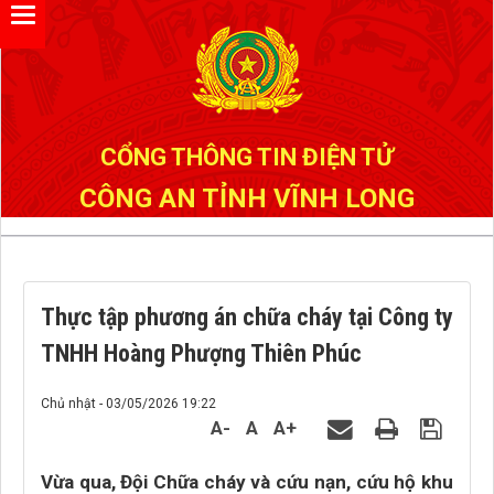
Đã kết nối EMC
CỔNG THÔNG TIN ĐIỆN TỬ
CÔNG AN TỈNH VĨNH LONG
Thực tập phương án chữa cháy tại Công ty
TNHH Hoàng Phượng Thiên Phúc
Chủ nhật - 03/05/2026 19:22
A-
A
A+
Vừa qua, Đội Chữa cháy và cứu nạn, cứu hộ khu