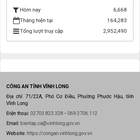
6,668
Hôm nay
Tháng hiện tại
164,283
Tổng lượt truy cập
2,952,490
CÔNG AN TỈNH VĨNH LONG
Địa chỉ: 71/22A, Phó Cơ Điều, Phường Phước Hậu, tỉnh
Vĩnh Long
Điện thoại:
02703.823.328
-
069.3706.112
Email:
bientap.ca@vinhlong.gov.vn
Website:
https://congan.vinhlong.gov.vn