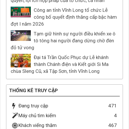
quyền, lợi ích hợp pháp của tổ chức, cá nhân”
Công an tỉnh Vĩnh Long tổ chức Lễ
công bố quyết định thăng cấp bậc hàm
đợt I năm 2026
Tạm giữ hình sự người điều khiển xe ô
tô tông hai người đang dừng chờ đèn
đỏ tử vong
Đại tá Trần Quốc Phục dự Lễ khánh
thành Chánh điện và Kiết giới Si Ma
chùa Sleng Cũ, xã Tập Sơn, tỉnh Vĩnh Long
THỐNG KÊ TRUY CẬP
Đang truy cập
471
Máy chủ tìm kiếm
4
Khách viếng thăm
467