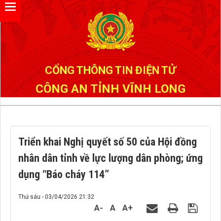
Đã kết nối EMC
CỔNG THÔNG TIN ĐIỆN TỬ
CÔNG AN TỈNH VĨNH LONG
Triển khai Nghị quyết số 50 của Hội đồng
nhân dân tỉnh về lực lượng dân phòng; ứng
dụng “Báo cháy 114”
Thứ sáu - 03/04/2026 21:32
A-
A
A+