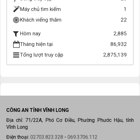
Máy chủ tìm kiếm
1
Khách viếng thăm
22
2,885
Hôm nay
Tháng hiện tại
86,932
Tổng lượt truy cập
2,875,139
CÔNG AN TỈNH VĨNH LONG
Địa chỉ: 71/22A, Phó Cơ Điều, Phường Phước Hậu, tỉnh
Vĩnh Long
Điện thoại:
02703.823.328
-
069.3706.112