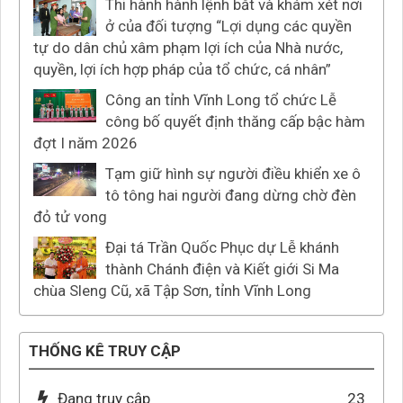
Thi hành hành lệnh bắt và khám xét nơi
ở của đối tượng “Lợi dụng các quyền
tự do dân chủ xâm phạm lợi ích của Nhà nước,
quyền, lợi ích hợp pháp của tổ chức, cá nhân”
Công an tỉnh Vĩnh Long tổ chức Lễ
công bố quyết định thăng cấp bậc hàm
đợt I năm 2026
Tạm giữ hình sự người điều khiển xe ô
tô tông hai người đang dừng chờ đèn
đỏ tử vong
Đại tá Trần Quốc Phục dự Lễ khánh
thành Chánh điện và Kiết giới Si Ma
chùa Sleng Cũ, xã Tập Sơn, tỉnh Vĩnh Long
THỐNG KÊ TRUY CẬP
Đang truy cập
23