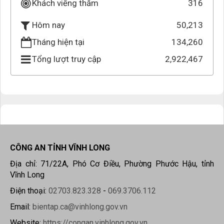
Khách viếng thăm
316
50,213
Hôm nay
Tháng hiện tại
134,260
Tổng lượt truy cập
2,922,467
CÔNG AN TỈNH VĨNH LONG
Địa chỉ: 71/22A, Phó Cơ Điều, Phường Phước Hậu, tỉnh
Vĩnh Long
Điện thoại:
02703.823.328
-
069.3706.112
Email:
bientap.ca@vinhlong.gov.vn
Website:
https://congan.vinhlong.gov.vn