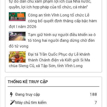
tự do dân chủ xâm phạm lợi ích của Nhà nước,
quyền, lợi ích hợp pháp của tổ chức, cá nhân”
Công an tỉnh Vĩnh Long tổ chức Lễ
công bố quyết định thăng cấp bậc hàm
đợt I năm 2026
Tạm giữ hình sự người điều khiển xe ô
tô tông hai người đang dừng chờ đèn
đỏ tử vong
Đại tá Trần Quốc Phục dự Lễ khánh
thành Chánh điện và Kiết giới Si Ma
chùa Sleng Cũ, xã Tập Sơn, tỉnh Vĩnh Long
THỐNG KÊ TRUY CẬP
Đang truy cập
188
Máy chủ tìm kiếm
7