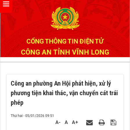
Đã kết nối EMC
CỔNG THÔNG TIN ĐIỆN TỬ
CÔNG AN TỈNH VĨNH LONG
Công an phường An Hội phát hiện, xử lý
phương tiện khai thác, vận chuyển cát trái
phép
Thứ hai - 05/01/2026 09:51
A-
A
A+