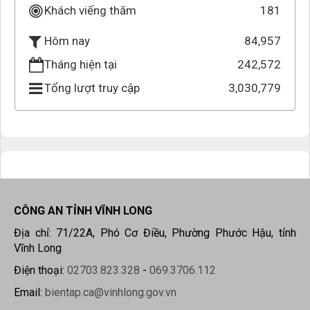
Khách viếng thăm
181
84,957
Hôm nay
Tháng hiện tại
242,572
Tổng lượt truy cập
3,030,779
CÔNG AN TỈNH VĨNH LONG
Địa chỉ: 71/22A, Phó Cơ Điều, Phường Phước Hậu, tỉnh
Vĩnh Long
Điện thoại:
02703.823.328
-
069.3706.112
Email:
bientap.ca@vinhlong.gov.vn