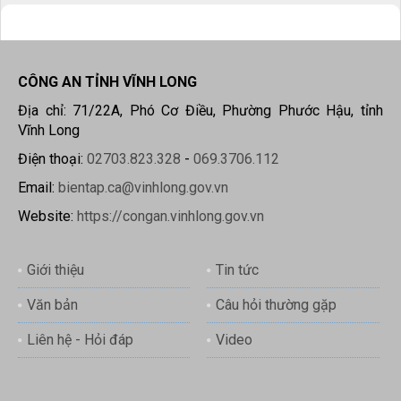
CÔNG AN TỈNH VĨNH LONG
Địa chỉ: 71/22A, Phó Cơ Điều, Phường Phước Hậu, tỉnh
Vĩnh Long
Điện thoại:
02703.823.328
-
069.3706.112
Email:
bientap.ca@vinhlong.gov.vn
Website:
https://congan.vinhlong.gov.vn
Giới thiệu
Tin tức
Văn bản
Câu hỏi thường gặp
Liên hệ - Hỏi đáp
Video