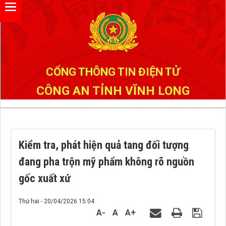
Đã kết nối EMC
CỔNG THÔNG TIN ĐIỆN TỬ
CÔNG AN TỈNH VĨNH LONG
Kiểm tra, phát hiện quả tang đối tượng
đang pha trộn mỹ phẩm không rõ nguồn
gốc xuất xứ
Thứ hai - 20/04/2026 15:04
A-
A
A+