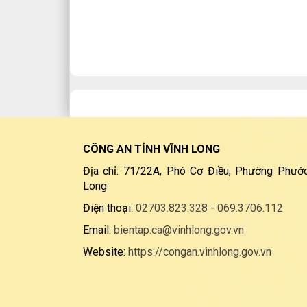
CÔNG AN TỈNH VĨNH LONG
Địa chỉ: 71/22A, Phó Cơ Điều, Phường Phước
Long
Điện thoại:
02703.823.328
-
069.3706.112
Email:
bientap.ca@vinhlong.gov.vn
Website:
https://congan.vinhlong.gov.vn