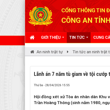
Đã kết nối EMC
CỔNG THÔNG TIN Đ
CÔNG AN TỈNH
GIỚI THIỆU
TIN TỨC
CUNG CẤ
An ninh trật tự
Tin tức an ninh trật 
Lãnh án 7 năm tù giam về tội cướp t
Thứ ba - 28/04/2026 15:55
Hội đồng xét xử Tòa án nhân dân Khu v
Trần Hoàng Thông (sinh năm 1980, ngụ 