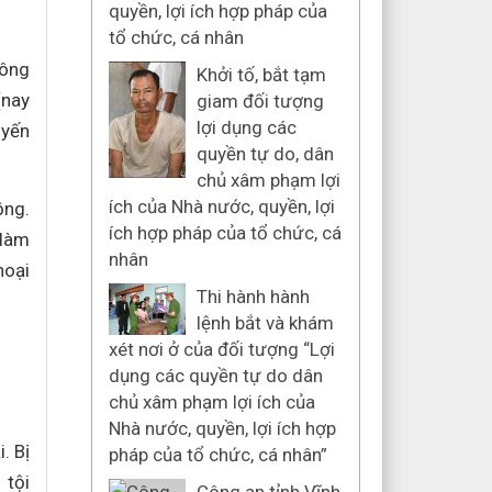
quyền, lợi ích hợp pháp của
tổ chức, cá nhân
hông
Khởi tố, bắt tạm
(nay
giam đối tượng
lợi dụng các
uyến
quyền tự do, dân
chủ xâm phạm lợi
ích của Nhà nước, quyền, lợi
ồng.
ích hợp pháp của tổ chức, cá
 làm
nhân
hoại
Thi hành hành
lệnh bắt và khám
xét nơi ở của đối tượng “Lợi
dụng các quyền tự do dân
chủ xâm phạm lợi ích của
Nhà nước, quyền, lợi ích hợp
. Bị
pháp của tổ chức, cá nhân”
 tội