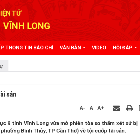
IỆN TỬ
 VĨNH LONG
P THÔNG TIN BÁO CHÍ
VĂN BẢN
VIDEO
HỎI ĐÁP
tự
ài sản
A-
A
A+
ực 9 tỉnh Vĩnh Long vừa mở phiên tòa sơ thẩm xét xử bị
phường Bình Thủy, TP Cần Thơ) về tội cướp tài sản.