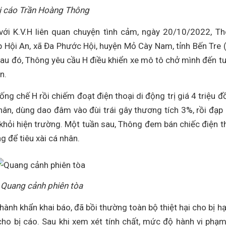
ị cáo Trần Hoàng Thông
với K.V.H liên quan chuyện tình cảm, ngày 20/10/2022, T
p Hội An, xã Đa Phước Hội, huyện Mỏ Cày Nam, tỉnh Bến Tre 
 Sau đó, Thông yêu cầu H điều khiển xe mô tô chở mình đến t
An.
ng chế H rồi chiếm đoạt điện thoại di động trị giá 4 triệu đ
nhân, dùng dao đâm vào đùi trái gây thương tích 3%, rồi đạp
 khỏi hiện trường. Một tuần sau, Thông đem bán chiếc điện t
g để tiêu xài cá nhân.
Quang cảnh phiên tòa
 thành khẩn khai báo, đã bồi thường toàn bộ thiệt hại cho bị hại
cho bị cáo. Sau khi xem xét tính chất, mức độ hành vi phạm