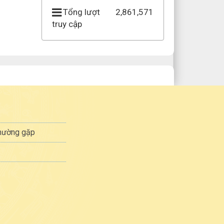
Tổng lượt
2,861,571
truy cập
thường gặp