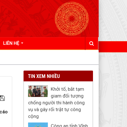
LIÊN HỆ
TIN XEM NHIỀU
Khởi tố, bắt tạm
giam đối tượng
chống người thi hành công
vụ và gây rối trật tự công
 cáo
cộng
Công an tỉnh Vĩnh