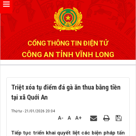
Đã kết nối EMC
CỔNG THÔNG TIN ĐIỆN TỬ
CÔNG AN TỈNH VĨNH LONG
Triệt xóa tụ điểm đá gà ăn thua bằng tiền
tại xã Quới An
Thứ tư - 21/01/2026 20:04
A-
A
A+
Tiếp tục triển khai quyết liệt các biện pháp tấn