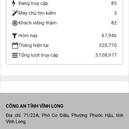
Đang truy cập
85
Máy chủ tìm kiếm
3
Khách viếng thăm
82
67,946
Hôm nay
Tháng hiện tại
320,770
Tổng lượt truy cập
3,108,977
CÔNG AN TỈNH VĨNH LONG
Địa chỉ: 71/22A, Phó Cơ Điều, Phường Phước Hậu, tỉnh
Vĩnh Long