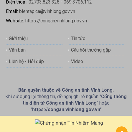
Điện thoại:
02703.823.328
-
069.3706.112
Email:
bientap.ca@vinhlong.gov.vn
Website:
https://congan.vinhlong.gov.vn
Giới thiệu
Tin tức
Văn bản
Câu hỏi thường gặp
Liên hệ - Hỏi đáp
Video
Bản quyền thuộc về Công an tỉnh Vĩnh Long.
Khi sử dụng lại thông tin, đề nghị ghi rõ nguồn "
Cổng thông
tin điện tử Công an tỉnh Vĩnh Long
" hoặc
"
https://congan.vinhlong.gov.vn
"