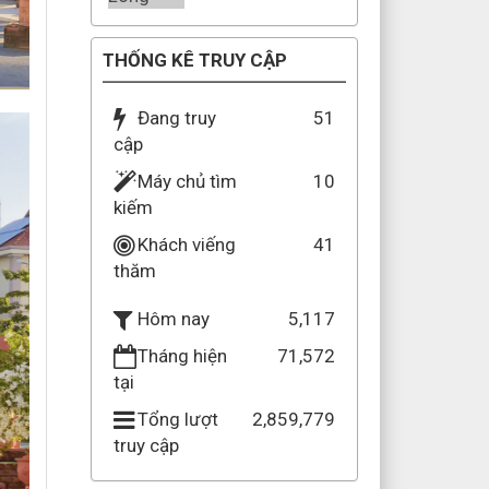
THỐNG KÊ TRUY CẬP
Đang truy
51
cập
Máy chủ tìm
10
kiếm
Khách viếng
41
thăm
5,117
Hôm nay
Tháng hiện
71,572
tại
Tổng lượt
2,859,779
truy cập