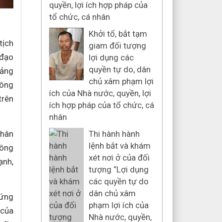
quyền, lợi ích hợp pháp của
tổ chức, cá nhân
Khởi tố, bắt tạm
tịch
giam đối tượng
 đạo
lợi dụng các
quyền tự do, dân
iảng
chủ xâm phạm lợi
Công
ích của Nhà nước, quyền, lợi
trên
ích hợp pháp của tổ chức, cá
nhân
Nhân
Thi hành hành
lệnh bắt và khám
công
xét nơi ở của đối
ạnh,
tượng “Lợi dụng
các quyền tự do
dân chủ xâm
 ứng
phạm lợi ích của
 của
Nhà nước, quyền,