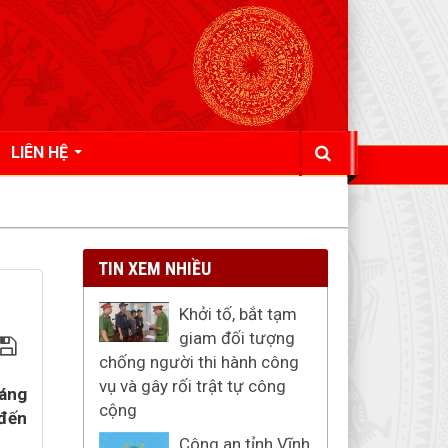
LIÊN HỆ
TIN XEM NHIỀU
Khởi tố, bắt tạm
giam đối tượng
chống người thi hành công
vụ và gây rối trật tự công
háng
cộng
 đến
Công an tỉnh Vĩnh