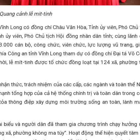
Quang cảnh lễ mit-tinh
Vĩnh Long có đồng chí Châu Văn Hòa, Tỉnh ủy viên, Phó Chủ 
nh ủy viên, Phó Chủ tịch Hội đồng nhân dân tỉnh; cùng lãnh
3.000 cán bộ, công chức, viên chức, lực lượng vũ trang, g
 phía Công an tỉnh Vĩnh Long tham dự có đồng chí Đại tá Võ 
ời, lễ mít-tinh được tổ chức đồng loạt tại 124 xã, phường 
nhận thức, trách nhiệm của các cấp, các ngành và toàn thể 
mạnh tổng hợp của cả hệ thống chính trị và toàn dân trong 
 tỏa thông điệp xây dựng môi trường sống an toàn, lành m
ại biểu và người dân đã tham gia chương trình chạy hưởng
g xã, phường không ma túy”. Hoạt động thể hiện quyết tâm