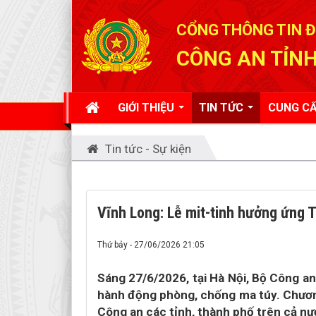
Đã kết nối EMC
CỔNG THÔNG TIN Đ
CÔNG AN TỈNH
GIỚI THIỆU
TIN TỨC
CUNG CẤ
Tin tức - Sự kiện
Vĩnh Long: Lễ mit-tinh hưởng ứng
Thứ bảy - 27/06/2026 21:05
Sáng 27/6/2026, tại Hà Nội, Bộ Công a
hành động phòng, chống ma túy. Chương
Công an các tỉnh, thành phố trên cả nư