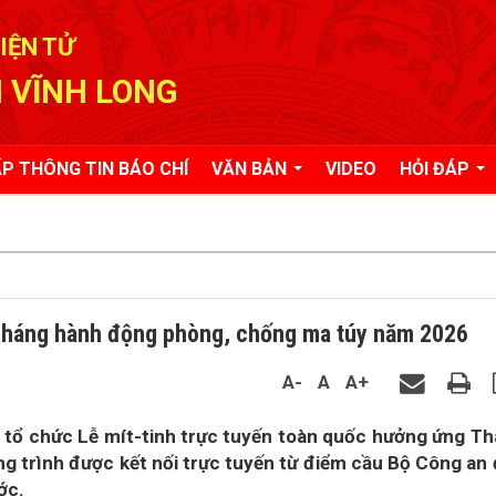
IỆN TỬ
 VĨNH LONG
P THÔNG TIN BÁO CHÍ
VĂN BẢN
VIDEO
HỎI ĐÁP
 Tháng hành động phòng, chống ma túy năm 2026
A-
A
A+
n tổ chức Lễ mít-tinh trực tuyến toàn quốc hưởng ứng T
 trình được kết nối trực tuyến từ điểm cầu Bộ Công an
ớc.