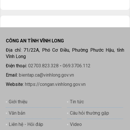
CÔNG AN TỈNH VĨNH LONG
Địa chỉ: 71/22A, Phó Cơ Điều, Phường Phước Hậu, tỉnh
Vĩnh Long
Điện thoại:
02703.823.328
-
069.3706.112
Email:
bientap.ca@vinhlong.gov.vn
Website:
https://congan.vinhlong.gov.vn
Giới thiệu
Tin tức
Văn bản
Câu hỏi thường gặp
Liên hệ - Hỏi đáp
Video