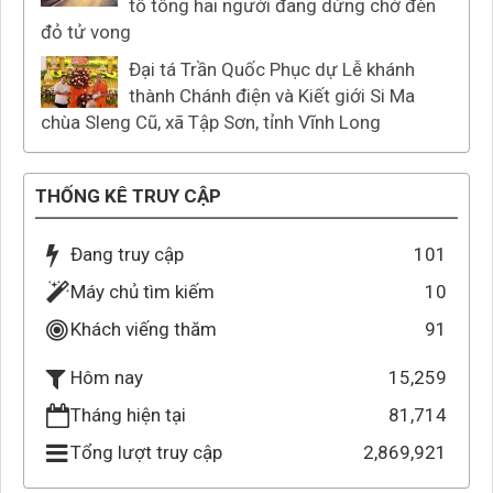
tô tông hai người đang dừng chờ đèn
đỏ tử vong
Đại tá Trần Quốc Phục dự Lễ khánh
thành Chánh điện và Kiết giới Si Ma
chùa Sleng Cũ, xã Tập Sơn, tỉnh Vĩnh Long
THỐNG KÊ TRUY CẬP
Đang truy cập
101
Máy chủ tìm kiếm
10
Khách viếng thăm
91
15,259
Hôm nay
Tháng hiện tại
81,714
Tổng lượt truy cập
2,869,921