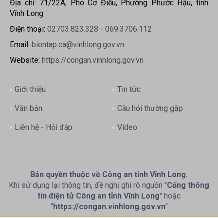
Địa chỉ: 71/22A, Phó Cơ Điều, Phường Phước Hậu, tỉnh
Vĩnh Long
Điện thoại:
02703.823.328
-
069.3706.112
Email:
bientap.ca@vinhlong.gov.vn
Website:
https://congan.vinhlong.gov.vn
Giới thiệu
Tin tức
Văn bản
Câu hỏi thường gặp
Liên hệ - Hỏi đáp
Video
Bản quyền thuộc về Công an tỉnh Vĩnh Long.
Khi sử dụng lại thông tin, đề nghị ghi rõ nguồn "
Cổng thông
tin điện tử Công an tỉnh Vĩnh Long
" hoặc
"
https://congan.vinhlong.gov.vn
"