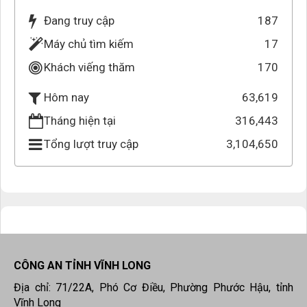
Đang truy cập
187
Máy chủ tìm kiếm
17
Khách viếng thăm
170
63,619
Hôm nay
Tháng hiện tại
316,443
Tổng lượt truy cập
3,104,650
CÔNG AN TỈNH VĨNH LONG
Địa chỉ: 71/22A, Phó Cơ Điều, Phường Phước Hậu, tỉnh
Vĩnh Long