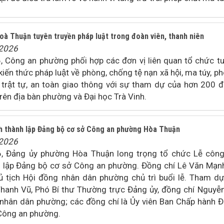
à Thuận tuyên truyền pháp luật trong đoàn viên, thanh niên
/2026
Công an phường phối hợp các đơn vị liên quan tổ chức t
kiến thức pháp luật về phòng, chống tệ nạn xã hội, ma túy, p
y, trật tự, an toàn giao thông với sự tham dự của hơn 200 đ
ên địa bàn phường và Đại học Trà Vinh.
h thành lập Đảng bộ cơ sở Công an phường Hòa Thuận
/2026
, Đảng ủy phường Hòa Thuận long trọng tổ chức Lễ côn
h lập Đảng bộ cơ sở Công an phường. Đồng chí Lê Văn Mạnh
ủ tịch Hội đồng nhân dân phường chủ trì buổi lễ. Tham d
hanh Vũ, Phó Bí thư Thường trực Đảng ủy, đồng chí Nguyễ
n nhân dân phường; các đồng chí là Ủy viên Ban Chấp hành 
 Công an phường.