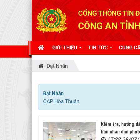
Đã kết nối EMC
CỔNG THÔNG TIN Đ
CÔNG AN TỈNH
GIỚI THIỆU
TIN TỨC
CUNG CẤ
Đạt Nhân
Đạt Nhân
CAP Hòa Thuận
Kiểm tra, hướng dẫ
ban nhân dân phư
17:28 28/07