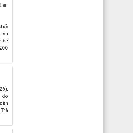
à an
phối
ninh
, bế
.200
26),
 do
đoàn
 Trà