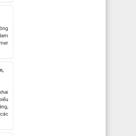
Công
 Nam
hmer
n,
khai
biểu
áng,
 các