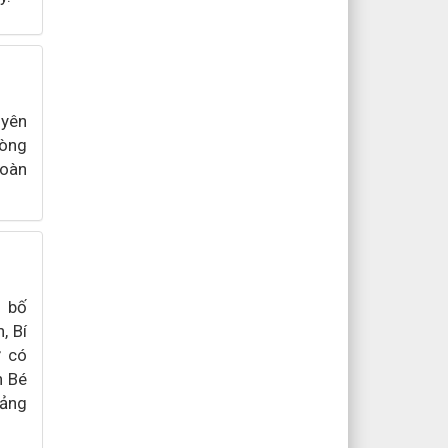
uyên
hòng
oàn
g bố
, Bí
ự có
n Bé
Đảng