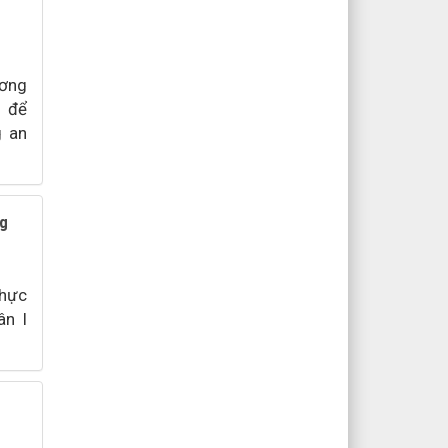
ương
) để
g an
ng
thực
ân I