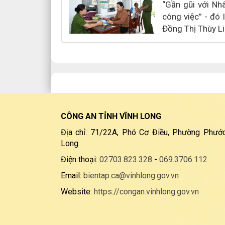
“Gần gũi với Nhâ
công việc” - đó 
Đồng Thị Thùy L
CÔNG AN TỈNH VĨNH LONG
Địa chỉ: 71/22A, Phó Cơ Điều, Phường Phước
Long
Điện thoại:
02703.823.328
-
069.3706.112
Email:
bientap.ca@vinhlong.gov.vn
Website:
https://congan.vinhlong.gov.vn