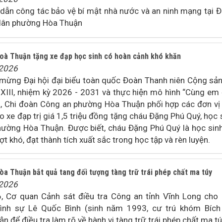
 dẫn công tác bảo vệ bí mật nhà nước và an ninh mạng tại 
 dân phường Hòa Thuận
 Thuận tặng xe đạp học sinh có hoàn cảnh khó khăn
/2026
 mừng Đại hội đại biểu toàn quốc Đoàn Thanh niên Cộng sả
 XIII, nhiệm kỳ 2026 - 2031 và thực hiện mô hình “Cùng em
 Chi đoàn Công an phường Hòa Thuận phối hợp các đơn vị 
 xe đạp trị giá 1,5 triệu đồng tặng cháu Đặng Phú Quý, học 
̀ng Hòa Thuận. Được biết, cháu Đặng Phú Quý là học sin
 khó, đạt thành tích xuất sắc trong học tập và rèn luyện.
Thuận bắt quả tang đối tượng tàng trữ trái phép chất ma túy
/2026
 Cơ quan Cảnh sát điều tra Công an tỉnh Vĩnh Long cho 
ình sự Lê Quốc Bình (sinh năm 1993, cư trú khóm Bích T
 để điều tra làm rõ về hành vi tàng trữ trái phép chất ma tú