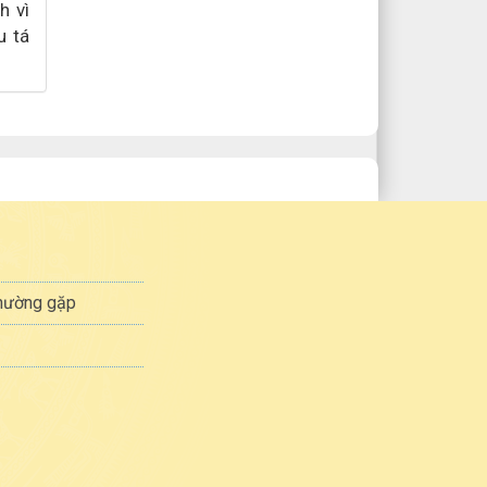
h vì
u tá
.
thường gặp