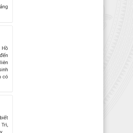
Đảng
n Hồ
 đến
liên
sinh
h có
biết
rì,
y.