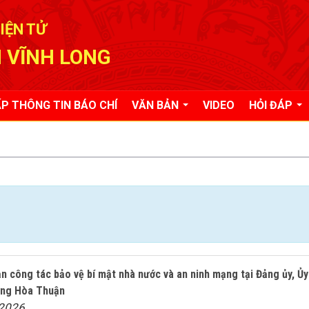
IỆN TỬ
 VĨNH LONG
P THÔNG TIN BÁO CHÍ
VĂN BẢN
VIDEO
HỎI ĐÁP
n công tác bảo vệ bí mật nhà nước và an ninh mạng tại Đảng ủy, Ủy
ờng Hòa Thuận
/2026