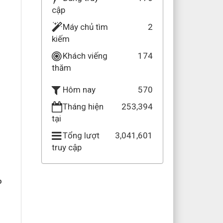
cập
Máy chủ tìm
2
kiếm
Khách viếng
174
thăm
570
Hôm nay
Tháng hiện
253,394
tại
Tổng lượt
3,041,601
truy cập
p