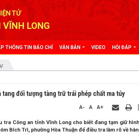
IỆN TỬ
 VĨNH LONG
P THÔNG TIN BÁO CHÍ
VĂN BẢN
VIDEO
HỎI ĐÁP
tự
g đối tượng tàng trữ trái phép chất ma túy
A-
A
A+
 tra Công an tỉnh Vĩnh Long cho biết đang tạm giữ hình
 Bích Trì, phường Hòa Thuận để điều tra làm rõ về hàn