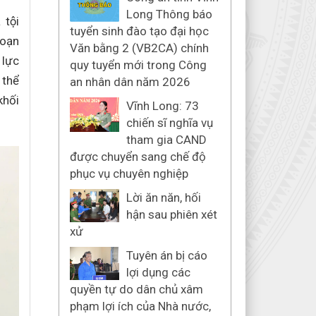
Long Thông báo
tội
tuyển sinh đào tạo đại học
oạn
Văn bằng 2 (VB2CA) chính
lực
quy tuyển mới trong Công
 thể
an nhân dân năm 2026
khối
Vĩnh Long: 73
chiến sĩ nghĩa vụ
tham gia CAND
được chuyển sang chế độ
phục vụ chuyên nghiệp
Lời ăn năn, hối
hận sau phiên xét
xử
Tuyên án bị cáo
lợi dụng các
quyền tự do dân chủ xâm
phạm lợi ích của Nhà nước,