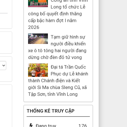
Công an tỉnh Vĩnh
Long tổ chức Lễ
công bố quyết định thăng
cấp bậc hàm đợt I năm
2026
Tạm giữ hình sự
người điều khiển
xe ô tô tông hai người đang
dừng chờ đèn đỏ tử vong
Đại tá Trần Quốc
Phục dự Lễ khánh
thành Chánh điện và Kiết
giới Si Ma chùa Sleng Cũ, xã
Tập Sơn, tỉnh Vĩnh Long
THỐNG KÊ TRUY CẬP
Đang truy
176