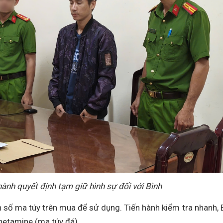
ành quyết định tạm giữ hình sự đối với Bình
hận số ma túy trên mua để sử dụng. Tiến hành kiểm tra nhanh, B
hetamine (ma túy đá).