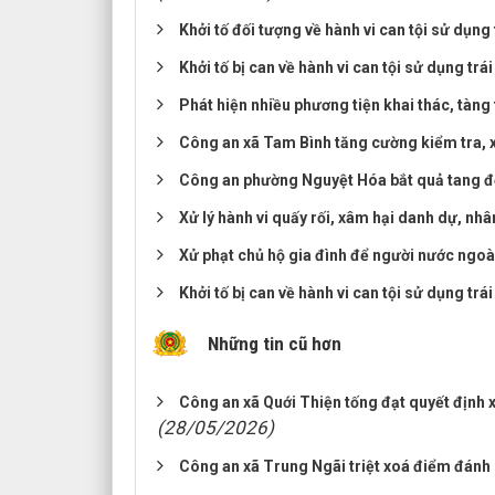
Khởi tố đối tượng về hành vi can tội sử dụng
Khởi tố bị can về hành vi can tội sử dụng trá
Phát hiện nhiều phương tiện khai thác, tàng
Công an xã Tam Bình tăng cường kiểm tra, xử
Công an phường Nguyệt Hóa bắt quả tang đố
Xử lý hành vi quấy rối, xâm hại danh dự, nh
Xử phạt chủ hộ gia đình để người nước ngoài
Khởi tố bị can về hành vi can tội sử dụng trá
Những tin cũ hơn
Công an xã Quới Thiện tống đạt quyết định x
(28/05/2026)
Công an xã Trung Ngãi triệt xoá điểm đánh 