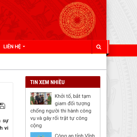
LIÊN HỆ
TIN XEM NHIỀU
Khởi tố, bắt tạm
giam đối tượng
chống người thi hành công
vụ và gây rối trật tự công
 sự
cộng
h vi
Công an tỉnh Vĩnh