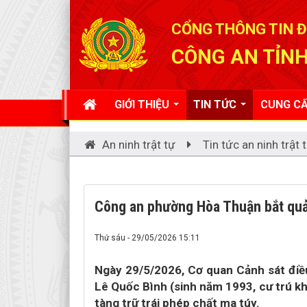
Đã kết nối EMC
CỔNG THÔNG TIN Đ
CÔNG AN TỈNH
GIỚI THIỆU
TIN TỨC
CUNG CẤ
An ninh trật tự
Tin tức an ninh trật 
Công an phường Hòa Thuận bắt quả tan
Thứ sáu - 29/05/2026 15:11
Ngày 29/5/2026, Cơ quan Cảnh sát điều
Lê Quốc Bình (sinh năm 1993, cư trú khóm
tàng trữ trái phép chất ma túy.