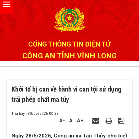
Đã kết nối EMC
CỔNG THÔNG TIN ĐIỆN TỬ
CÔNG AN TỈNH VĨNH LONG
Khởi tố bị can về hành vi can tội sử dụng
trái phép chất ma túy
Thứ bảy - 30/05/2026 00:33
A-
A
A+
Ngày 28/5/2026, Công an xã Tân Thủy cho biết