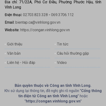
Địa chỉ: 71/22A, Phó Cơ Điều, Phường Phước Hậu, tỉnh
Vĩnh Long
Điện thoại:
02703.823.328
-
069.3706.112
Email:
bientap.ca@vinhlong.gov.vn
Website:
https://congan.vinhlong.gov.vn
Giới thiệu
Tin tức
Văn bản
Câu hỏi thường gặp
Liên hệ - Hỏi đáp
Video
Bản quyền thuộc về Công an tỉnh Vĩnh Long.
Khi sử dụng lại thông tin, đề nghị ghi rõ nguồn "
Cổng thông
tin điện tử Công an tỉnh Vĩnh Long
" hoặc
"
https://congan.vinhlong.gov.vn
"