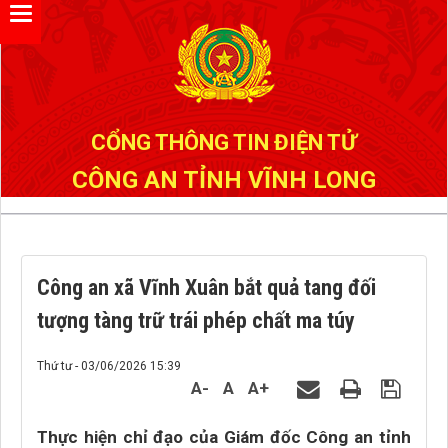
Đã kết nối EMC
CỔNG THÔNG TIN ĐIỆN TỬ
CÔNG AN TỈNH VĨNH LONG
Công an xã Vĩnh Xuân bắt quả tang đối
tượng tàng trữ trái phép chất ma túy
Thứ tư - 03/06/2026 15:39
A-
A
A+
Thực hiện chỉ đạo của Giám đốc Công an tỉnh