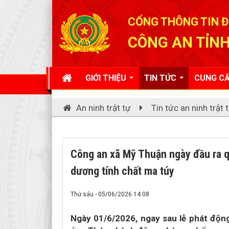
Đã kết nối EMC
CỔNG THÔNG TIN Đ
CÔNG AN TỈNH
GIỚI THIỆU
TIN TỨC
CUNG CẤ
An ninh trật tự
Tin tức an ninh trật 
Công an xã Mỹ Thuận ngày đầu ra q
dương tính chất ma túy
Thứ sáu - 05/06/2026 14:08
Ngày 01/6/2026, ngay sau lễ phát độn