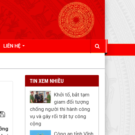
LIÊN HỆ
TIN XEM NHIỀU
Khởi tố, bắt tạm
giam đối tượng
chống người thi hành công
vụ và gây rối trật tự công
cộng
ưởng
Công an tỉnh Vĩnh