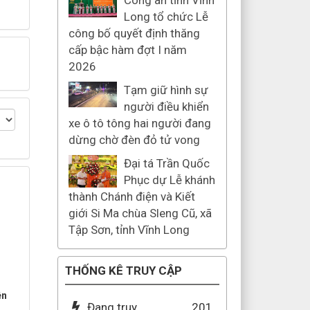
Công an tỉnh Vĩnh
Long tổ chức Lễ
công bố quyết định thăng
cấp bậc hàm đợt I năm
2026
Tạm giữ hình sự
người điều khiển
xe ô tô tông hai người đang
dừng chờ đèn đỏ tử vong
Đại tá Trần Quốc
Phục dự Lễ khánh
thành Chánh điện và Kiết
giới Si Ma chùa Sleng Cũ, xã
Tập Sơn, tỉnh Vĩnh Long
THỐNG KÊ TRUY CẬP
ên
Đang truy
201