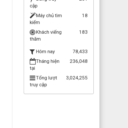
cập
Máy chủ tìm
18
kiếm
Khách viếng
183
thăm
78,433
Hôm nay
Tháng hiện
236,048
tại
Tổng lượt
3,024,255
truy cập