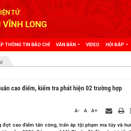
IỆN TỬ
 VĨNH LONG
P THÔNG TIN BÁO CHÍ
VĂN BẢN
VIDEO
HỎI ĐÁP
tự
uân cao điểm, kiểm tra phát hiện 02 trường hợp
A-
A
A+
g đợt cao điểm tấn công, trấn áp tội phạm ma túy và h