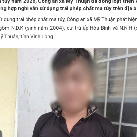
túy năm 2026, Công an xã Mỹ Thuận đã đồng loạt triển 
ờng hợp nghi vấn sử dụng trái phép chất ma túy trên địa b
ử dụng trái phép chất ma túy, Công an xã Mỹ Thuận phát hiệ
gồm N.D.K (sinh năm 2004), cư trú ấp Hòa Bình và N.N.H (
ỹ Thuận, tỉnh Vĩnh Long.