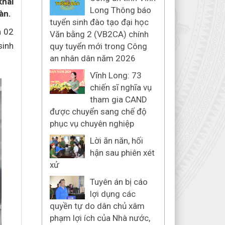
khai
Long Thông báo
àn.
tuyển sinh đào tạo đại học
n 02
Văn bằng 2 (VB2CA) chính
sinh
quy tuyển mới trong Công
an nhân dân năm 2026
Vĩnh Long: 73
chiến sĩ nghĩa vụ
tham gia CAND
được chuyển sang chế độ
phục vụ chuyên nghiệp
Lời ăn năn, hối
hận sau phiên xét
xử
Tuyên án bị cáo
lợi dụng các
quyền tự do dân chủ xâm
phạm lợi ích của Nhà nước,