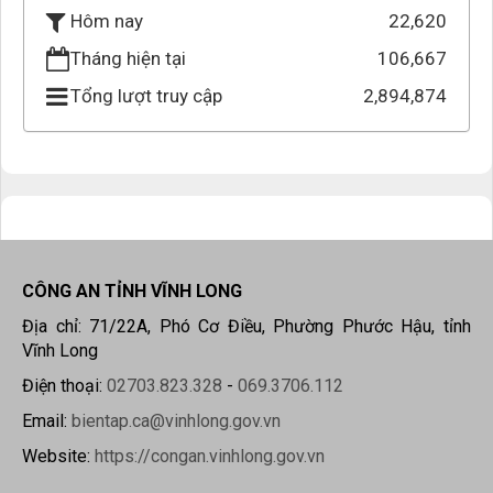
22,620
Hôm nay
Tháng hiện tại
106,667
Tổng lượt truy cập
2,894,874
CÔNG AN TỈNH VĨNH LONG
Địa chỉ: 71/22A, Phó Cơ Điều, Phường Phước Hậu, tỉnh
Vĩnh Long
Điện thoại:
02703.823.328
-
069.3706.112
Email:
bientap.ca@vinhlong.gov.vn
Website:
https://congan.vinhlong.gov.vn