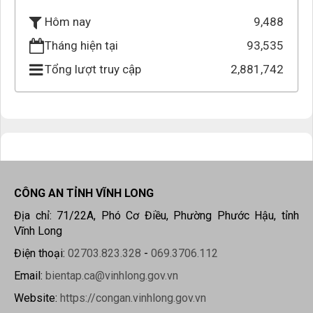
9,488
Hôm nay
Tháng hiện tại
93,535
Tổng lượt truy cập
2,881,742
CÔNG AN TỈNH VĨNH LONG
Địa chỉ: 71/22A, Phó Cơ Điều, Phường Phước Hậu, tỉnh
Vĩnh Long
Điện thoại:
02703.823.328
-
069.3706.112
Email:
bientap.ca@vinhlong.gov.vn
Website:
https://congan.vinhlong.gov.vn