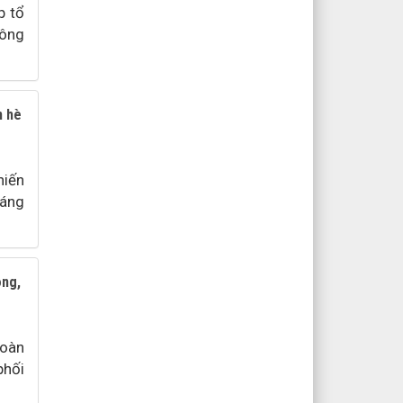
p tổ
Công
n hè
hiến
háng
òng,
toàn
phối