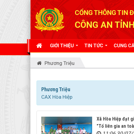
Đã kết nối EMC
CỔNG THÔNG TIN Đ
CÔNG AN TỈNH
GIỚI THIỆU
TIN TỨC
CUNG CẤ
Phương Triệu
Phương Triệu
CAX Hòa Hiệp
Xã Hòa Hiệp đạt gi
"Tổ liên gia an to
11:06 30/07