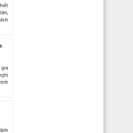
hiết
dân,
rách
nh
 gia
nghị
ninh
lãnh