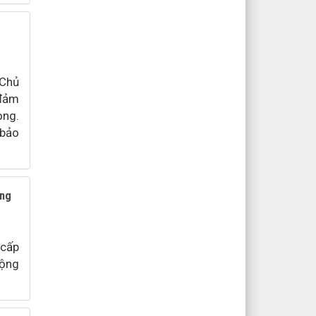
 Chủ
 đảm
ong.
 bảo
ơng
 cấp
động