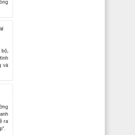
hòng
tế
 bộ,
tình
g và
ường
hanh
ễ ra
p”.