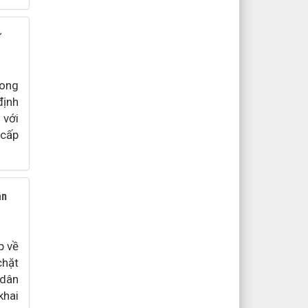
ử
rong
định
 với
 cấp
ân
p về
chặt
 dân
khai