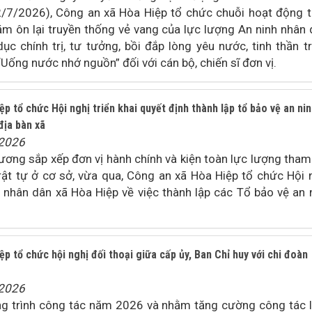
/7/2026), Công an xã Hòa Hiệp tổ chức chuỗi hoạt động t
ằm ôn lại truyền thống vẻ vang của lực lượng An ninh nhân 
ục chính trị, tư tưởng, bồi đắp lòng yêu nước, tinh thần t
“Uống nước nhớ nguồn” đối với cán bộ, chiến sĩ đơn vị.
p tổ chức Hội nghị triển khai quyết định thành lập tổ bảo vệ an ni
địa bàn xã
/2026
ương sắp xếp đơn vị hành chính và kiện toàn lực lượng tham
rật tự ở cơ sở, vừa qua, Công an xã Hòa Hiệp tổ chức Hội 
n nhân dân xã Hòa Hiệp về việc thành lập các Tổ bảo vệ an 
p tổ chức hội nghị đối thoại giữa cấp ủy, Ban Chỉ huy với chi đoàn
/2026
g trình công tác năm 2026 và nhằm tăng cường công tác 