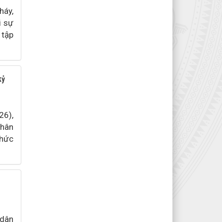
háy,
i sự
 tập
kỷ
26),
nhân
chức
.
dân