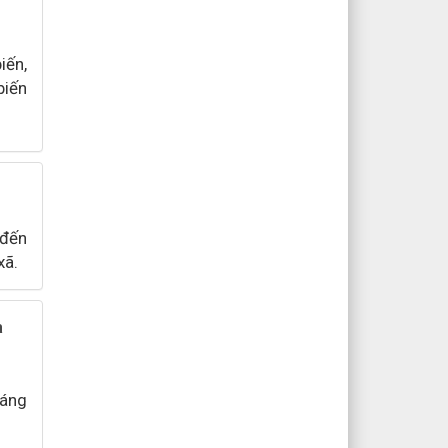
iến,
biến
 đến
xã.
a
háng