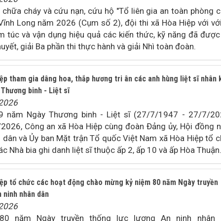
ụ chữa cháy và cứu nạn, cứu hộ "Tổ liên gia an toàn phòng c
Vĩnh Long năm 2026 (Cụm số 2), đội thi xã Hòa Hiệp với vớ
êm túc và vận dụng hiệu quả các kiến thức, kỹ năng đã được
huyết, giải Ba phần thi thực hành và giải Nhì toàn đoàn.
p tham gia dâng hoa, thắp hương tri ân các anh hùng liệt sĩ nhân 
Thương binh - Liệt sĩ
/2026
9 năm Ngày Thương binh - Liệt sĩ (27/7/1947 - 27/7/20
2026, Công an xã Hòa Hiệp cùng đoàn Đảng ủy, Hội đồng 
n dân và Ủy ban Mặt trận Tổ quốc Việt Nam xã Hòa Hiệp tổ 
c Nhà bia ghi danh liệt sĩ thuộc ấp 2, ấp 10 và ấp Hòa Thuận
ệp tổ chức các hoạt động chào mừng kỷ niệm 80 năm Ngày truyền
n ninh nhân dân
/2026
80 năm Ngày truyền thống lực lượng An ninh nhân 