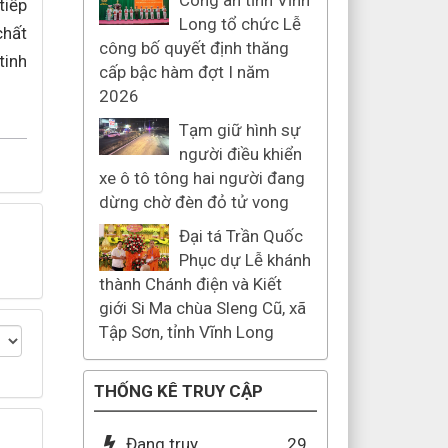
Công an tỉnh Vĩnh
tiếp
Long tổ chức Lễ
chất
công bố quyết định thăng
tinh
cấp bậc hàm đợt I năm
2026
Tạm giữ hình sự
người điều khiển
xe ô tô tông hai người đang
dừng chờ đèn đỏ tử vong
Đại tá Trần Quốc
Phục dự Lễ khánh
thành Chánh điện và Kiết
giới Si Ma chùa Sleng Cũ, xã
Tập Sơn, tỉnh Vĩnh Long
THỐNG KÊ TRUY CẬP
Đang truy
29