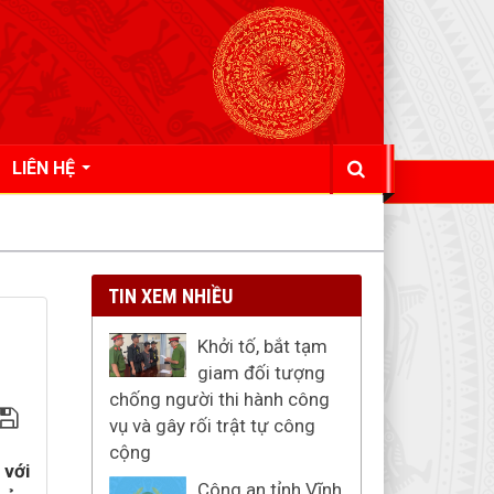
LIÊN HỆ
TIN XEM NHIỀU
Khởi tố, bắt tạm
giam đối tượng
chống người thi hành công
vụ và gây rối trật tự công
cộng
 với
Công an tỉnh Vĩnh