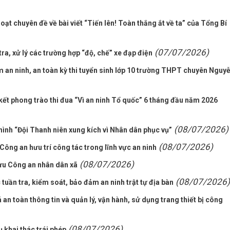
ạt chuyên đề về bài viết “Tiến lên! Toàn thắng ắt về ta” của Tổng Bí
(07/07/2026)
a, xử lý các trường hợp “độ, chế” xe đạp điện
an ninh, an toàn kỳ thi tuyển sinh lớp 10 trường THPT chuyên Nguy
kết phong trào thi đua “Vì an ninh Tổ quốc” 6 tháng đầu năm 2026
(08/07/2026)
ình “Đội Thanh niên xung kích vì Nhân dân phục vụ”
(08/07/2026)
ông an hưu trí công tác trong lĩnh vực an ninh
(08/07/2026)
Cựu Công an nhân dân xã
(08/07/2026)
uần tra, kiểm soát, bảo đảm an ninh trật tự địa bàn
 an toàn thông tin và quản lý, vận hành, sử dụng trang thiết bị công
(08/07/2026)
 khai thác trái phép