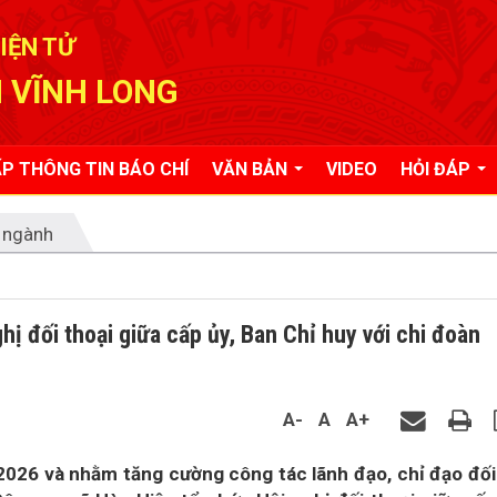
IỆN TỬ
 VĨNH LONG
P THÔNG TIN BÁO CHÍ
VĂN BẢN
VIDEO
HỎI ĐÁP
 ngành
ị đối thoại giữa cấp ủy, Ban Chỉ huy với chi đoàn
A-
A
A+
026 và nhằm tăng cường công tác lãnh đạo, chỉ đạo đối