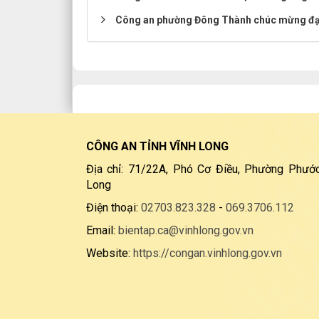
Công an phường Đông Thành chúc mừng đại 
CÔNG AN TỈNH VĨNH LONG
Địa chỉ: 71/22A, Phó Cơ Điều, Phường Phước
Long
Điện thoại:
02703.823.328
-
069.3706.112
Email:
bientap.ca@vinhlong.gov.vn
Website:
https://congan.vinhlong.gov.vn