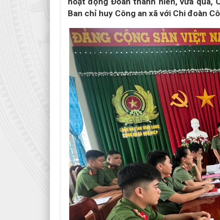
hoạt động Đoàn thanh niên, vừa qua, C
Ban chỉ huy Công an xã với Chi đoàn Cô