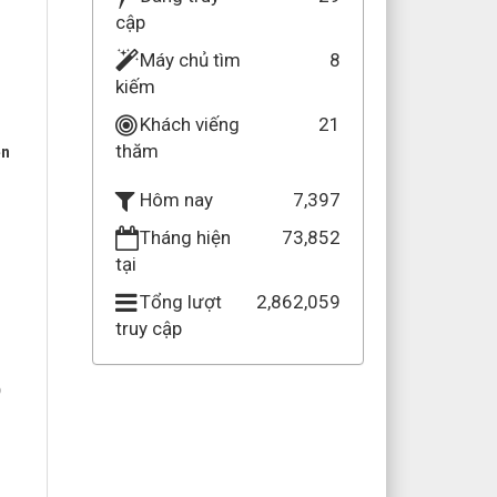
cập
Máy chủ tìm
8
kiếm
Khách viếng
21
thăm
ễn
7,397
Hôm nay
Tháng hiện
73,852
tại
Tổng lượt
2,862,059
truy cập