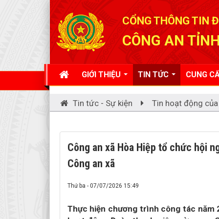
Đã kết nối EMC
CỔNG THÔNG TIN Đ
CÔNG AN TỈNH
GIỚI THIỆU
TIN TỨC
CUNG CẤ
Tin tức - Sự kiện
Tin hoạt động của
Công an xã Hòa Hiệp tổ chức hội ngh
Công an xã
Thứ ba - 07/07/2026 15:49
Thực hiện chương trình công tác năm 2