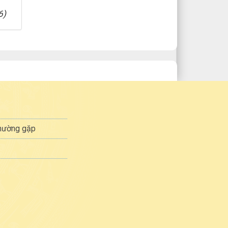
6)
thường gặp