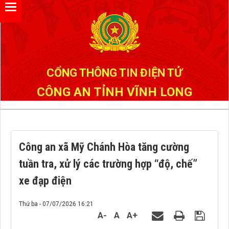
Đã kết nối EMC
CỔNG THÔNG TIN ĐIỆN TỬ
CÔNG AN TỈNH VĨNH LONG
Công an xã Mỹ Chánh Hòa tăng cường
tuần tra, xử lý các trường hợp “độ, chế”
xe đạp điện
Thứ ba - 07/07/2026 16:21
A-
A
A+