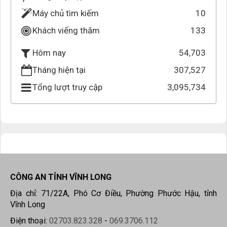
Máy chủ tìm kiếm
10
Khách viếng thăm
133
54,703
Hôm nay
Tháng hiện tại
307,527
Tổng lượt truy cập
3,095,734
CÔNG AN TỈNH VĨNH LONG
Địa chỉ: 71/22A, Phó Cơ Điều, Phường Phước Hậu, tỉnh
Vĩnh Long
Điện thoại:
02703.823.328
-
069.3706.112