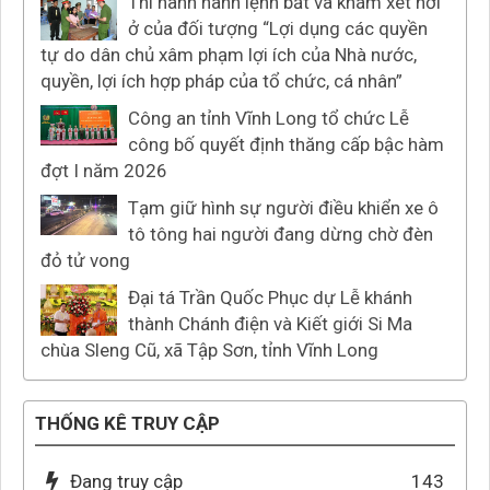
Thi hành hành lệnh bắt và khám xét nơi
ở của đối tượng “Lợi dụng các quyền
tự do dân chủ xâm phạm lợi ích của Nhà nước,
quyền, lợi ích hợp pháp của tổ chức, cá nhân”
Công an tỉnh Vĩnh Long tổ chức Lễ
công bố quyết định thăng cấp bậc hàm
đợt I năm 2026
Tạm giữ hình sự người điều khiển xe ô
tô tông hai người đang dừng chờ đèn
đỏ tử vong
Đại tá Trần Quốc Phục dự Lễ khánh
thành Chánh điện và Kiết giới Si Ma
chùa Sleng Cũ, xã Tập Sơn, tỉnh Vĩnh Long
THỐNG KÊ TRUY CẬP
Đang truy cập
143