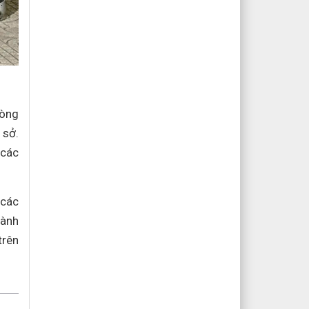
hòng
 sở.
 các
 các
hành
trên