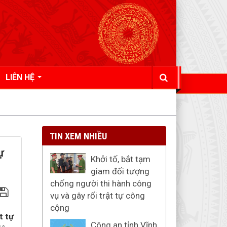
LIÊN HỆ
TIN XEM NHIỀU
ự
Khởi tố, bắt tạm
giam đối tượng
chống người thi hành công
vụ và gây rối trật tự công
cộng
t tự
Công an tỉnh Vĩnh