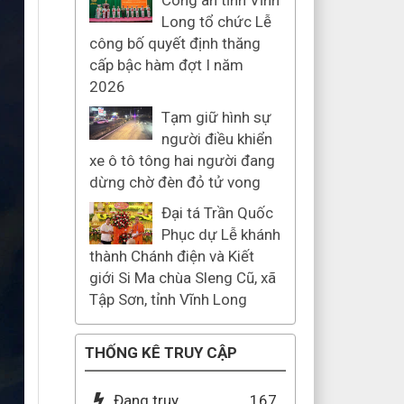
Công an tỉnh Vĩnh
Long tổ chức Lễ
công bố quyết định thăng
cấp bậc hàm đợt I năm
2026
Tạm giữ hình sự
người điều khiển
xe ô tô tông hai người đang
dừng chờ đèn đỏ tử vong
Đại tá Trần Quốc
Phục dự Lễ khánh
thành Chánh điện và Kiết
giới Si Ma chùa Sleng Cũ, xã
Tập Sơn, tỉnh Vĩnh Long
THỐNG KÊ TRUY CẬP
Đang truy
167