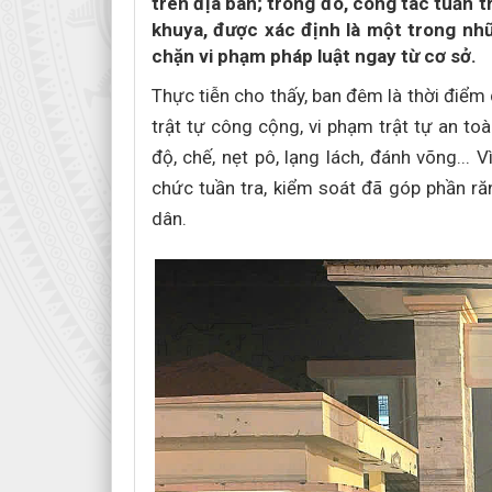
trên địa bàn; trong đó, công tác tuần t
khuya, được xác định là một trong nh
chặn vi phạm pháp luật ngay từ cơ sở.
Thực tiễn cho thấy, ban đêm là thời điểm 
trật tự công cộng, vi phạm trật tự an toà
độ, chế, nẹt pô, lạng lách, đánh võng...
chức tuần tra, kiểm soát đã góp phần r
dân.