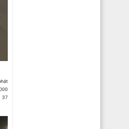
phát
.000
o 37