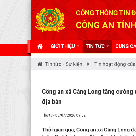
Đã kết nối EMC
CỔNG THÔNG TIN Đ
CÔNG AN TỈNH
GIỚI THIỆU
TIN TỨC
CUNG CẤ
Tin tức - Sự kiện
Tin hoạt động của
Công an xã Càng Long tăng cường cô
địa bàn
Thứ tư - 08/07/2026 09:52
Thời gian qua, Công an xã Càng Long đã