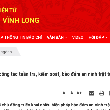
IỆN TỬ
 VĨNH LONG
P THÔNG TIN BÁO CHÍ
VĂN BẢN
VIDEO
HỎI ĐÁP
 ngành
ng tác tuần tra, kiểm soát, bảo đảm an ninh trật t
A-
A
A+
 chủ động triển khai nhiều biện pháp bảo đảm an ninh trậ