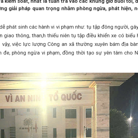
ra kiểm soát, nhất là tuần tra vào các khung giờ buổi tối,
ững giải pháp quan trọng nhằm phòng ngừa, phát hiện, 
dễ phát sinh các hành vi vi phạm như: tụ tập đông người, gây
n giao thông, than,h thiếu niên tụ tập điều khiển xe có biểu 
 Vì vậy, việc lực lượng Công an xã thường xuyên bám địa bàn
ăn đe, phòng ngừa vi phạm, đồng thời tạo sự yên tâm cho 