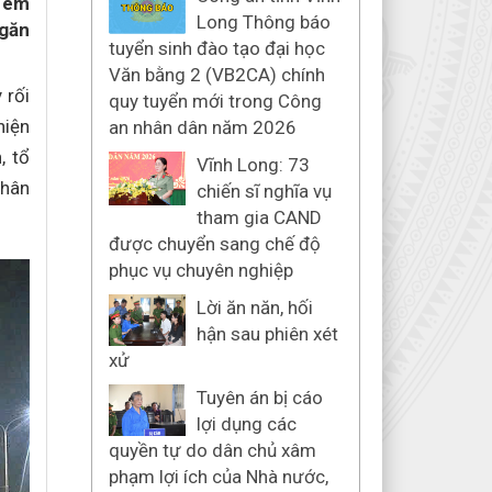
 đêm
Long Thông báo
ngăn
tuyển sinh đào tạo đại học
Văn bằng 2 (VB2CA) chính
 rối
quy tuyển mới trong Công
hiện
an nhân dân năm 2026
, tổ
Vĩnh Long: 73
Nhân
chiến sĩ nghĩa vụ
tham gia CAND
được chuyển sang chế độ
phục vụ chuyên nghiệp
Lời ăn năn, hối
hận sau phiên xét
xử
Tuyên án bị cáo
lợi dụng các
quyền tự do dân chủ xâm
phạm lợi ích của Nhà nước,