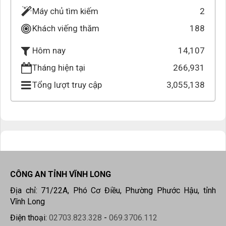
Máy chủ tìm kiếm
2
Khách viếng thăm
188
14,107
Hôm nay
Tháng hiện tại
266,931
Tổng lượt truy cập
3,055,138
CÔNG AN TỈNH VĨNH LONG
Địa chỉ: 71/22A, Phó Cơ Điều, Phường Phước Hậu, tỉnh
Vĩnh Long
Điện thoại:
02703.823.328
-
069.3706.112