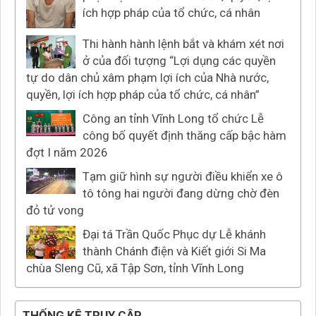
ích hợp pháp của tổ chức, cá nhân
Thi hành hành lệnh bắt và khám xét nơi
ở của đối tượng “Lợi dụng các quyền
tự do dân chủ xâm phạm lợi ích của Nhà nước,
quyền, lợi ích hợp pháp của tổ chức, cá nhân”
Công an tỉnh Vĩnh Long tổ chức Lễ
công bố quyết định thăng cấp bậc hàm
đợt I năm 2026
Tạm giữ hình sự người điều khiển xe ô
tô tông hai người đang dừng chờ đèn
đỏ tử vong
Đại tá Trần Quốc Phục dự Lễ khánh
thành Chánh điện và Kiết giới Si Ma
chùa Sleng Cũ, xã Tập Sơn, tỉnh Vĩnh Long
THỐNG KÊ TRUY CẬP