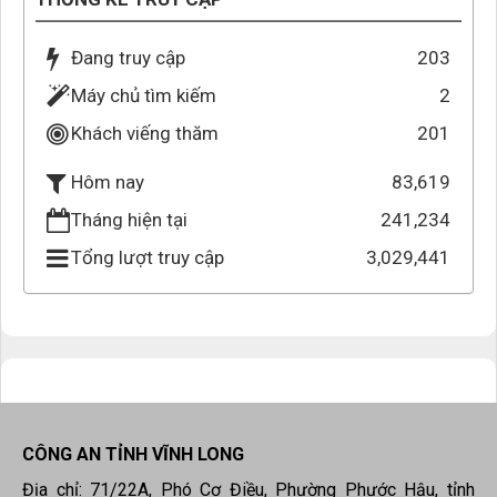
Đang truy cập
203
Máy chủ tìm kiếm
2
Khách viếng thăm
201
83,619
Hôm nay
Tháng hiện tại
241,234
Tổng lượt truy cập
3,029,441
CÔNG AN TỈNH VĨNH LONG
Địa chỉ: 71/22A, Phó Cơ Điều, Phường Phước Hậu, tỉnh