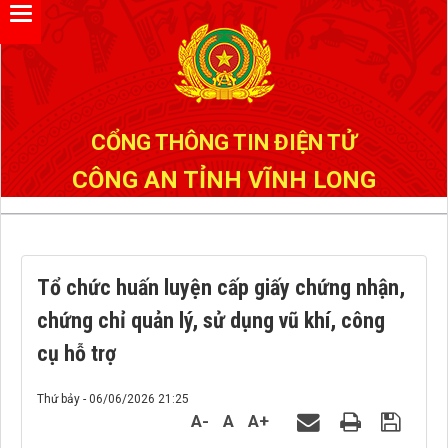
Đã kết nối EMC
CỔNG THÔNG TIN ĐIỆN TỬ
CÔNG AN TỈNH VĨNH LONG
Tổ chức huấn luyện cấp giấy chứng nhận,
chứng chỉ quản lý, sử dụng vũ khí, công
cụ hỗ trợ
Thứ bảy - 06/06/2026 21:25
A-
A
A+