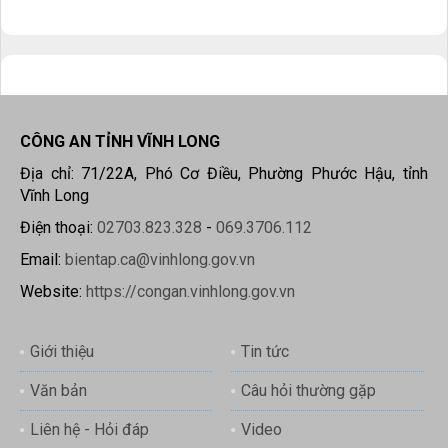
CÔNG AN TỈNH VĨNH LONG
Địa chỉ: 71/22A, Phó Cơ Điều, Phường Phước Hậu, tỉnh
Vĩnh Long
Điện thoại:
02703.823.328
-
069.3706.112
Email:
bientap.ca@vinhlong.gov.vn
Website:
https://congan.vinhlong.gov.vn
Giới thiệu
Tin tức
Văn bản
Câu hỏi thường gặp
Liên hệ - Hỏi đáp
Video