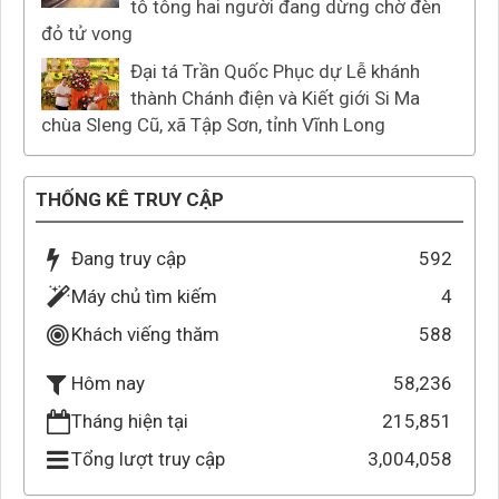
tô tông hai người đang dừng chờ đèn
đỏ tử vong
Đại tá Trần Quốc Phục dự Lễ khánh
thành Chánh điện và Kiết giới Si Ma
chùa Sleng Cũ, xã Tập Sơn, tỉnh Vĩnh Long
THỐNG KÊ TRUY CẬP
Đang truy cập
592
Máy chủ tìm kiếm
4
Khách viếng thăm
588
58,236
Hôm nay
Tháng hiện tại
215,851
Tổng lượt truy cập
3,004,058