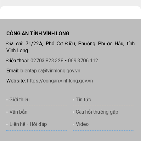
CÔNG AN TỈNH VĨNH LONG
Địa chỉ: 71/22A, Phó Cơ Điều, Phường Phước Hậu, tỉnh
Vĩnh Long
Điện thoại:
02703.823.328
-
069.3706.112
Email:
bientap.ca@vinhlong.gov.vn
Website:
https://congan.vinhlong.gov.vn
Giới thiệu
Tin tức
Văn bản
Câu hỏi thường gặp
Liên hệ - Hỏi đáp
Video