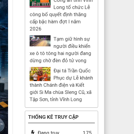
Công an tỉnh Vĩnh
Long tổ chức Lễ
công bố quyết định thăng
cấp bậc hàm đợt I năm
2026
Tạm giữ hình sự
người điều khiển
xe ô tô tông hai người đang
dừng chờ đèn đỏ tử vong
Đại tá Trần Quốc
Phục dự Lễ khánh
thành Chánh điện và Kiết
giới Si Ma chùa Sleng Cũ, xã
Tập Sơn, tỉnh Vĩnh Long
THỐNG KÊ TRUY CẬP
Đang truy
175