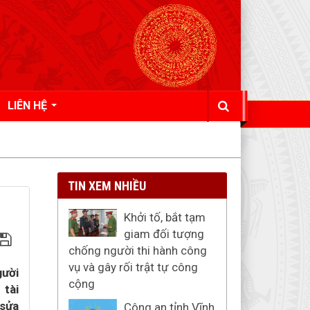
LIÊN HỆ
TIN XEM NHIỀU
Khởi tố, bắt tạm
giam đối tượng
chống người thi hành công
vụ và gây rối trật tự công
gười
cộng
 tài
 sửa
Công an tỉnh Vĩnh