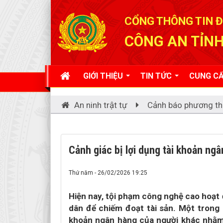
Đã kết nối EMC
CỔNG THÔNG TIN Đ
CÔNG AN TỈNH
GIỚI THIỆU
TIN TỨC
CUNG CẤ
An ninh trật tự
Cảnh báo phương th
Cảnh giác bị lợi dụng tài khoản ng
Thứ năm - 26/02/2026 19:25
Hiện nay, tội phạm công nghệ cao hoạt đ
dân để chiếm đoạt tài sản. Một trong 
khoản ngân hàng của người khác nhằm 