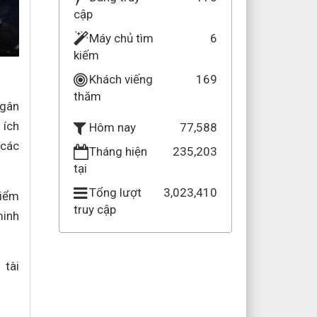
cập
Máy chủ tìm
6
kiếm
Khách viếng
169
thăm
ngân
 ích
77,588
Hôm nay
 các
Tháng hiện
235,203
tại
Tổng lượt
3,023,410
kiểm
truy cập
minh
 tài