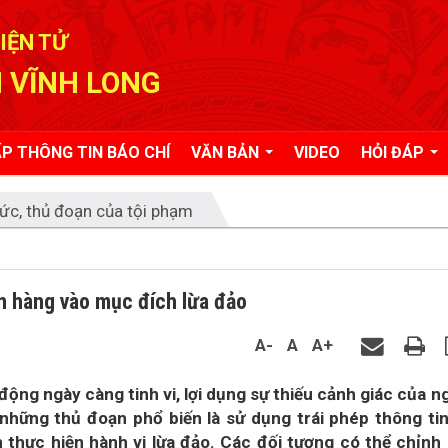
IỆN TỬ
 VĨNH LONG
P THÔNG TIN BÁO CHÍ
VĂN BẢN
VIDEO
HỎI ĐÁP
ức, thủ đoạn của tội phạm
ân hàng vào mục đích lừa đảo
A-
A
A+
ộng ngày càng tinh vi, lợi dụng sự thiếu cảnh giác của n
những thủ đoạn phổ biến là sử dụng trái phép thông tin
thực hiện hành vi lừa đảo. Các đối tượng có thể chỉnh