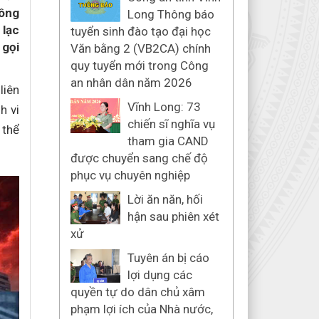
công
Long Thông báo
 lạc
tuyển sinh đào tạo đại học
 gọi
Văn bằng 2 (VB2CA) chính
quy tuyển mới trong Công
an nhân dân năm 2026
liên
Vĩnh Long: 73
h vi
chiến sĩ nghĩa vụ
 thể
tham gia CAND
được chuyển sang chế độ
phục vụ chuyên nghiệp
Lời ăn năn, hối
hận sau phiên xét
xử
Tuyên án bị cáo
lợi dụng các
quyền tự do dân chủ xâm
phạm lợi ích của Nhà nước,