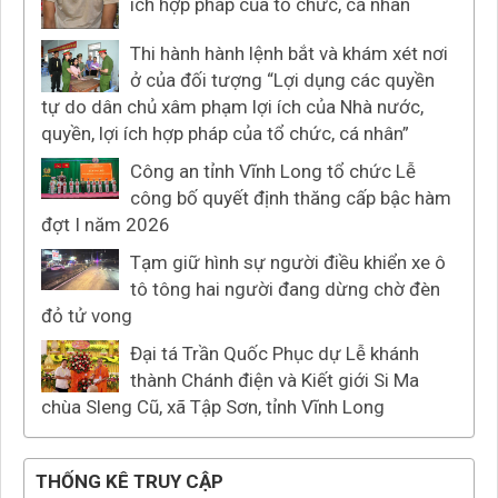
ích hợp pháp của tổ chức, cá nhân
Thi hành hành lệnh bắt và khám xét nơi
ở của đối tượng “Lợi dụng các quyền
tự do dân chủ xâm phạm lợi ích của Nhà nước,
quyền, lợi ích hợp pháp của tổ chức, cá nhân”
Công an tỉnh Vĩnh Long tổ chức Lễ
công bố quyết định thăng cấp bậc hàm
đợt I năm 2026
Tạm giữ hình sự người điều khiển xe ô
tô tông hai người đang dừng chờ đèn
đỏ tử vong
Đại tá Trần Quốc Phục dự Lễ khánh
thành Chánh điện và Kiết giới Si Ma
chùa Sleng Cũ, xã Tập Sơn, tỉnh Vĩnh Long
THỐNG KÊ TRUY CẬP