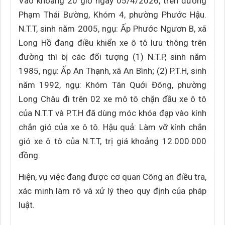
Vào khoảng 20 giờ ngày 05/4/2026, trên đường
Phạm Thái Bường, Khóm 4, phường Phước Hậu.
N.T.T, sinh năm 2005, ngụ: Ấp Phước Ngươn B, xã
Long Hồ đang điều khiển xe ô tô lưu thông trên
đường thì bị các đối tượng (1) N.T.P, sinh năm
1985, ngụ: Ấp An Thạnh, xã An Bình; (2) P.T.H, sinh
năm 1992, ngụ: Khóm Tân Quới Đông, phường
Long Châu đi trên 02 xe mô tô chặn đầu xe ô tô
của N.T.T và P.T.H đã dùng móc khóa đạp vào kính
chắn gió của xe ô tô. Hậu quả: Làm vỡ kính chắn
gió xe ô tô của N.T.T, trị giá khoảng 12.000.000
đồng.
Hiện, vụ việc đang được cơ quan Công an điều tra,
xác minh làm rõ và xử lý theo quy định của pháp
luật.