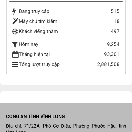
Đang truy cập
515
Máy chủ tìm kiếm
18
Khách viếng thăm
497
9,254
Hôm nay
Tháng hiện tại
93,301
Tổng lượt truy cập
2,881,508
CÔNG AN TỈNH VĨNH LONG
Địa chỉ: 71/22A, Phó Cơ Điều, Phường Phước Hậu, tỉnh