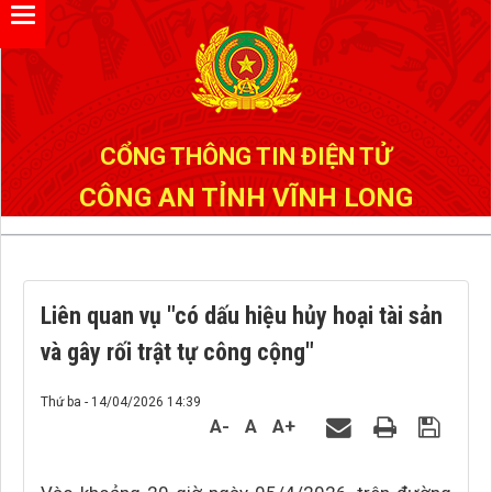
Đã kết nối EMC
CỔNG THÔNG TIN ĐIỆN TỬ
CÔNG AN TỈNH VĨNH LONG
Liên quan vụ "có dấu hiệu hủy hoại tài sản
và gây rối trật tự công cộng"
Thứ ba - 14/04/2026 14:39
A-
A
A+