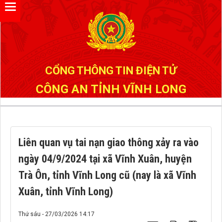
Đã kết nối EMC
CỔNG THÔNG TIN ĐIỆN TỬ
CÔNG AN TỈNH VĨNH LONG
Liên quan vụ tai nạn giao thông xảy ra vào
ngày 04/9/2024 tại xã Vĩnh Xuân, huyện
Trà Ôn, tỉnh Vĩnh Long cũ (nay là xã Vĩnh
Xuân, tỉnh Vĩnh Long)
Thứ sáu - 27/03/2026 14:17