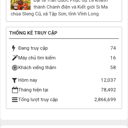
Đại tá Trần Quốc Phục dự Lễ khánh
thành Chánh điện và Kiết giới Si Ma
chùa Sleng Cũ, xã Tập Sơn, tỉnh Vĩnh Long
THỐNG KÊ TRUY CẬP
Đang truy cập
74
Máy chủ tìm kiếm
16
Khách viếng thăm
58
12,037
Hôm nay
Tháng hiện tại
78,492
Tổng lượt truy cập
2,866,699