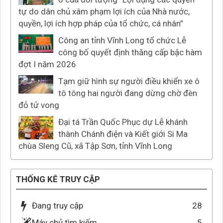
tự do dân chủ xâm phạm lợi ích của Nhà nước,
quyền, lợi ích hợp pháp của tổ chức, cá nhân”
Công an tỉnh Vĩnh Long tổ chức Lễ
công bố quyết định thăng cấp bậc hàm
đợt I năm 2026
Tạm giữ hình sự người điều khiển xe ô
tô tông hai người đang dừng chờ đèn
đỏ tử vong
Đại tá Trần Quốc Phục dự Lễ khánh
thành Chánh điện và Kiết giới Si Ma
chùa Sleng Cũ, xã Tập Sơn, tỉnh Vĩnh Long
THỐNG KÊ TRUY CẬP
Đang truy cập
28
Máy chủ tìm kiếm
5