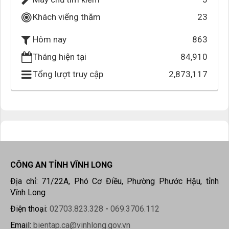
Khách viếng thăm
23
863
Hôm nay
Tháng hiện tại
84,910
Tổng lượt truy cập
2,873,117
CÔNG AN TỈNH VĨNH LONG
Địa chỉ: 71/22A, Phó Cơ Điều, Phường Phước Hậu, tỉnh
Vĩnh Long
Điện thoại:
02703.823.328
-
069.3706.112
Email:
bientap.ca@vinhlong.gov.vn