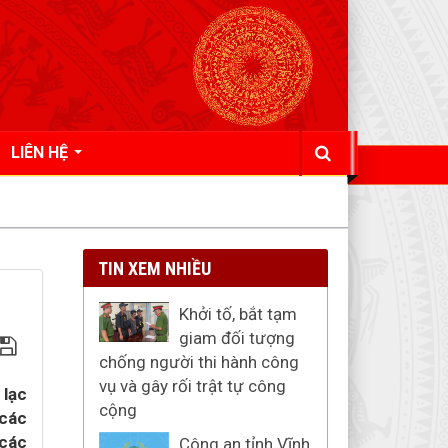
LIÊN HỆ
TIN XEM NHIỀU
Khởi tố, bắt tạm
giam đối tượng
chống người thi hành công
vụ và gây rối trật tự công
 lạc
cộng
 các
 các
Công an tỉnh Vĩnh