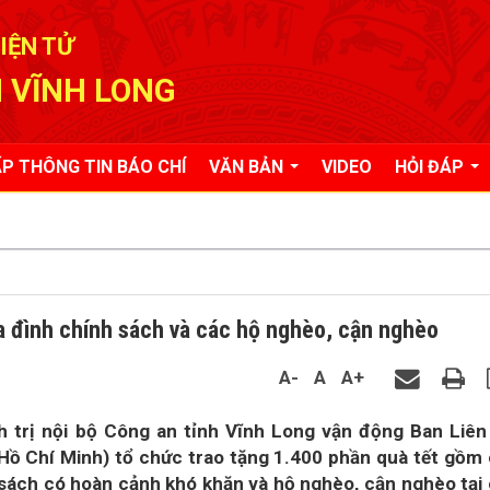
IỆN TỬ
 VĨNH LONG
P THÔNG TIN BÁO CHÍ
VĂN BẢN
VIDEO
HỎI ĐÁP
ia đình chính sách và các hộ nghèo, cận nghèo
A-
A
A+
 trị nội bộ Công an tỉnh Vĩnh Long vận động Ban Liên
Hồ Chí Minh) tổ chức trao tặng 1.400 phần quà tết gồm
sách có hoàn cảnh khó khăn và hộ nghèo, cận nghèo tại