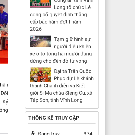
Công an tỉnh Vĩnh
Long tổ chức Lễ
công bố quyết định thăng
cấp bậc hàm đợt I năm
2026
Tạm giữ hình sự
người điều khiển
xe ô tô tông hai người đang
dừng chờ đèn đỏ tử vong
Đại tá Trần Quốc
Phục dự Lễ khánh
thân
thành Chánh điện và Kiết
giới Si Ma chùa Sleng Cũ, xã
 Đối
Tập Sơn, tỉnh Vĩnh Long
: Kỷ
ưởng
THỐNG KÊ TRUY CẬP
Đang truy
374