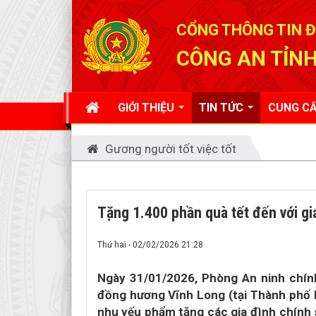
Đã kết nối EMC
CỔNG THÔNG TIN Đ
CÔNG AN TỈNH
GIỚI THIỆU
TIN TỨC
CUNG CẤ
Gương người tốt việc tốt
Tặng 1.400 phần quà tết đến với g
Thứ hai - 02/02/2026 21:28
Ngày 31/01/2026, Phòng An ninh chính
đồng hương Vĩnh Long (tại Thành phố 
nhu yếu phẩm tặng các gia đình chính 