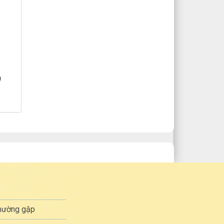
)
thường gặp