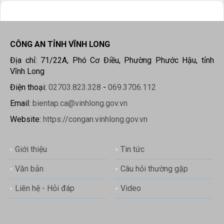
CÔNG AN TỈNH VĨNH LONG
Địa chỉ: 71/22A, Phó Cơ Điều, Phường Phước Hậu, tỉnh
Vĩnh Long
Điện thoại:
02703.823.328
-
069.3706.112
Email:
bientap.ca@vinhlong.gov.vn
Website:
https://congan.vinhlong.gov.vn
Giới thiệu
Tin tức
Văn bản
Câu hỏi thường gặp
Liên hệ - Hỏi đáp
Video