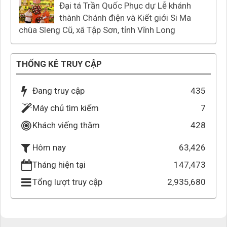
Đại tá Trần Quốc Phục dự Lễ khánh
thành Chánh điện và Kiết giới Si Ma
chùa Sleng Cũ, xã Tập Sơn, tỉnh Vĩnh Long
THỐNG KÊ TRUY CẬP
Đang truy cập
435
Máy chủ tìm kiếm
7
Khách viếng thăm
428
63,426
Hôm nay
Tháng hiện tại
147,473
Tổng lượt truy cập
2,935,680