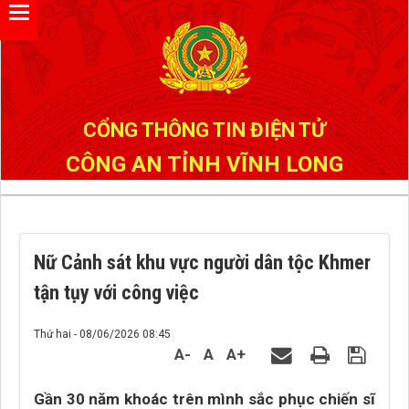
Đã kết nối EMC
CỔNG THÔNG TIN ĐIỆN TỬ
CÔNG AN TỈNH VĨNH LONG
Nữ Cảnh sát khu vực người dân tộc Khmer
tận tụy với công việc
Thứ hai - 08/06/2026 08:45
A-
A
A+
Gần 30 năm khoác trên mình sắc phục chiến sĩ