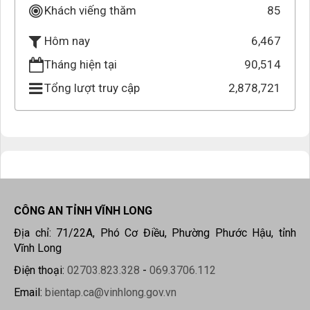
Khách viếng thăm
85
6,467
Hôm nay
Tháng hiện tại
90,514
Tổng lượt truy cập
2,878,721
CÔNG AN TỈNH VĨNH LONG
Địa chỉ: 71/22A, Phó Cơ Điều, Phường Phước Hậu, tỉnh
Vĩnh Long
Điện thoại:
02703.823.328
-
069.3706.112
Email:
bientap.ca@vinhlong.gov.vn