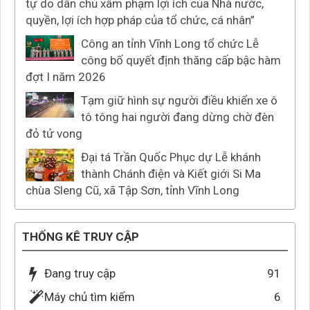
tự do dân chủ xâm phạm lợi ích của Nhà nước,
quyền, lợi ích hợp pháp của tổ chức, cá nhân”
Công an tỉnh Vĩnh Long tổ chức Lễ
công bố quyết định thăng cấp bậc hàm
đợt I năm 2026
Tạm giữ hình sự người điều khiển xe ô
tô tông hai người đang dừng chờ đèn
đỏ tử vong
Đại tá Trần Quốc Phục dự Lễ khánh
thành Chánh điện và Kiết giới Si Ma
chùa Sleng Cũ, xã Tập Sơn, tỉnh Vĩnh Long
THỐNG KÊ TRUY CẬP
Đang truy cập
91
Máy chủ tìm kiếm
6