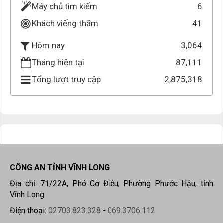
Máy chủ tìm kiếm
6
Khách viếng thăm
41
3,064
Hôm nay
Tháng hiện tại
87,111
Tổng lượt truy cập
2,875,318
CÔNG AN TỈNH VĨNH LONG
Địa chỉ: 71/22A, Phó Cơ Điều, Phường Phước Hậu, tỉnh
Vĩnh Long
Điện thoại:
02703.823.328
-
069.3706.112