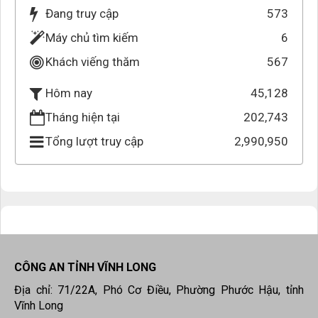
Đang truy cập
573
Máy chủ tìm kiếm
6
Khách viếng thăm
567
45,128
Hôm nay
Tháng hiện tại
202,743
Tổng lượt truy cập
2,990,950
CÔNG AN TỈNH VĨNH LONG
Địa chỉ: 71/22A, Phó Cơ Điều, Phường Phước Hậu, tỉnh
Vĩnh Long