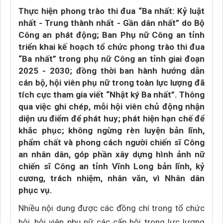
Thực hiện phong trào thi đua “Ba nhất: Kỷ luật
nhất - Trung thành nhất - Gần dân nhất” do Bộ
Công an phát động; Ban Phụ nữ Công an tỉnh
triển khai kế hoạch tổ chức phong trào thi đua
“Ba nhất” trong phụ nữ Công an tỉnh giai đoạn
2025 - 2030; đồng thời ban hành hướng dẫn
cán bộ, hội viên phụ nữ trong toàn lực lượng đã
tích cực tham gia viết “Nhật ký Ba nhất”. Thông
qua việc ghi chép, mỗi hội viên chủ động nhận
diện ưu điểm để phát huy; phát hiện hạn chế để
khắc phục; không ngừng rèn luyện bản lĩnh,
phẩm chất và phong cách người chiến sĩ Công
an nhân dân, góp phần xây dựng hình ảnh nữ
chiến sĩ Công an tỉnh Vĩnh Long bản lĩnh, kỷ
cương, trách nhiệm, nhân văn, vì Nhân dân
phục vụ.
Nhiều nội dung được các đồng chí trong tổ chức
hội, hội viên phụ nữ các cấp hội trong lực lượng