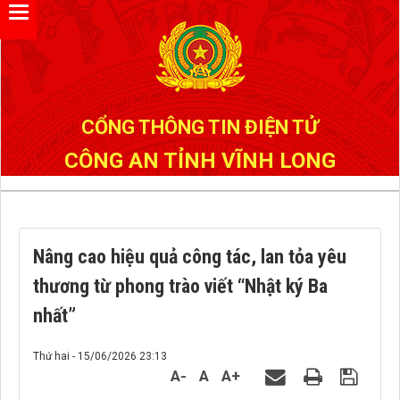
Đã kết nối EMC
CỔNG THÔNG TIN ĐIỆN TỬ
CÔNG AN TỈNH VĨNH LONG
Nâng cao hiệu quả công tác, lan tỏa yêu
thương từ phong trào viết “Nhật ký Ba
nhất”
Thứ hai - 15/06/2026 23:13
A-
A
A+