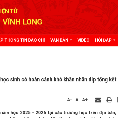
IỆN TỬ
 VĨNH LONG
P THÔNG TIN BÁO CHÍ
VĂN BẢN
VIDEO
HỎI ĐÁP
học sinh có hoàn cảnh khó khăn nhân dịp tổng kết
A-
A
A+
năm học 2025 - 2026 tại các trường học trên địa bàn,