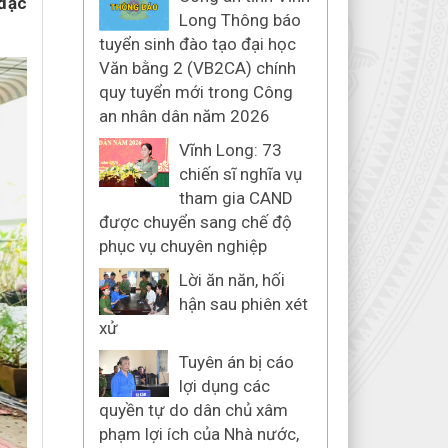
 đặc
Long Thông báo
tuyển sinh đào tạo đại học
Văn bằng 2 (VB2CA) chính
quy tuyển mới trong Công
an nhân dân năm 2026
Vĩnh Long: 73
chiến sĩ nghĩa vụ
tham gia CAND
được chuyển sang chế độ
phục vụ chuyên nghiệp
Lời ăn năn, hối
hận sau phiên xét
xử
Tuyên án bị cáo
lợi dụng các
quyền tự do dân chủ xâm
phạm lợi ích của Nhà nước,