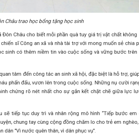
n Châu trao học bổng tặng học sinh
 Đôn Châu cho biết mỗi phần quà tuy giá trị vật chất không
, chiến sĩ Công an xã và nhà tài trợ với mong muốn sẻ chia 
ọc sinh có thêm niềm tin vào cuộc sống và vững bước trên
uan tâm đến công tác an sinh xã hội, đặc biệt là hỗ trợ, giú
cháu phấn đấu, vươn lên trong cuộc sống. Những nụ cười rạn
minh chứng rõ nét nhất cho sự gắn kết chặt chẽ giữa lực l
u sẽ tiếp tục duy trì và nhân rộng mô hình “Tiếp bước em
nguyện, chung tay cùng cộng đồng chăm lo cho trẻ em nghèo,
n dân "Vì nước quên thân, vì dân phục vụ".