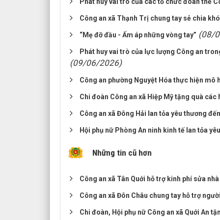
Phát huy vai trò của các tổ chức đoàn thể 
Công an xã Thạnh Trị chung tay sẻ chia kh
(08/0
“Mẹ đỡ đầu - Ấm áp những vòng tay”
Phát huy vai trò của lực lượng Công an tron
(09/06/2026)
Công an phường Nguyệt Hóa thực hiện mô hìn
Chi đoàn Công an xã Hiệp Mỹ tặng quà các 
Công an xã Đông Hải lan tỏa yêu thương đế
Hội phụ nữ Phòng An ninh kinh tế lan tỏa yê
Những tin cũ hơn
Công an xã Tân Quới hỗ trợ kinh phí sửa nh
Công an xã Đôn Châu chung tay hỗ trợ ngườ
Chi đoàn, Hội phụ nữ Công an xã Quới An tặ