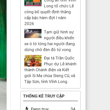
Công an tỉnh Vĩnh
Long tổ chức Lễ
công bố quyết định thăng
cấp bậc hàm đợt I năm
2026
Tạm giữ hình sự
người điều khiển
xe ô tô tông hai người đang
dừng chờ đèn đỏ tử vong
Đại tá Trần Quốc
Phục dự Lễ khánh
thành Chánh điện và Kiết
giới Si Ma chùa Sleng Cũ, xã
Tập Sơn, tỉnh Vĩnh Long
THỐNG KÊ TRUY CẬP
Đang truy
34