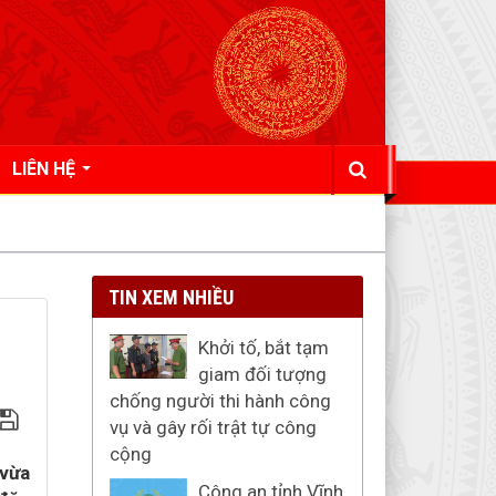
LIÊN HỆ
TIN XEM NHIỀU
Khởi tố, bắt tạm
giam đối tượng
chống người thi hành công
vụ và gây rối trật tự công
cộng
 vừa
Công an tỉnh Vĩnh