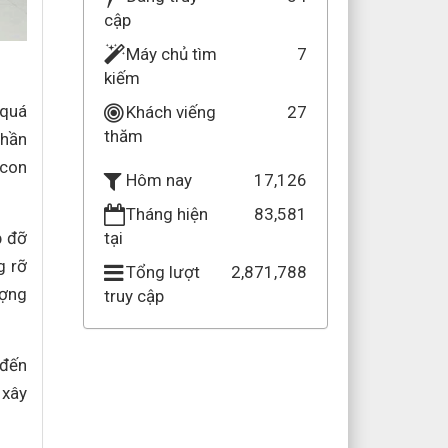
cập
Máy chủ tìm
7
kiếm
 quá
Khách viếng
27
thăm
phần
 con
17,126
Hôm nay
Tháng hiện
83,581
p đỡ
tại
g rỡ
Tổng lượt
2,871,788
ượng
truy cập
 đến
 xây