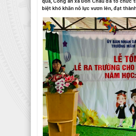
qua, Công an xã Đôn Châu đã tổ chức t
biệt khó khăn nỗ lực vươn lên, đạt thàn