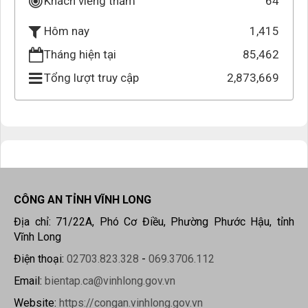
Khách viếng thăm
64
1,415
Hôm nay
Tháng hiện tại
85,462
Tổng lượt truy cập
2,873,669
CÔNG AN TỈNH VĨNH LONG
Địa chỉ: 71/22A, Phó Cơ Điều, Phường Phước Hậu, tỉnh
Vĩnh Long
Điện thoại:
02703.823.328
-
069.3706.112
Email:
bientap.ca@vinhlong.gov.vn
Website:
https://congan.vinhlong.gov.vn