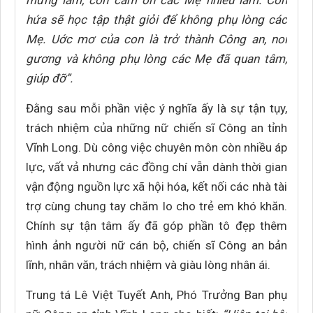
mừng lắm, con cảm ơn các Mẹ nhiều lắm. Con
hứa sẽ học tập thật giỏi để không phụ lòng các
Mẹ. Uớc mơ của con là trở thành Công an, noi
gương và không phụ lòng các Mẹ đã quan tâm,
giúp đỡ”.
Đằng sau mỗi phần việc ý nghĩa ấy là sự tận tụy,
trách nhiệm của những nữ chiến sĩ Công an tỉnh
Vĩnh Long. Dù công việc chuyên môn còn nhiều áp
lực, vất vả nhưng các đồng chí vẫn dành thời gian
vận động nguồn lực xã hội hóa, kết nối các nhà tài
trợ cùng chung tay chăm lo cho trẻ em khó khăn.
Chính sự tận tâm ấy đã góp phần tô đẹp thêm
hình ảnh người nữ cán bộ, chiến sĩ Công an bản
lĩnh, nhân văn, trách nhiệm và giàu lòng nhân ái.
Trung tá Lê Việt Tuyết Anh, Phó Trưởng Ban phụ