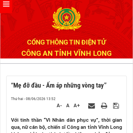
Đã kết nối EMC
CỔNG THÔNG TIN ĐIỆN TỬ
CÔNG AN TỈNH VĨNH LONG
“Mẹ đỡ đầu - Ấm áp những vòng tay”
Thứ hai - 08/06/2026 13:52
A-
A
A+
Với tinh thần “Vì Nhân dân phục vụ”, thời gian
qua, nữ cán bộ, chiến sĩ Công an tỉnh Vĩnh Long