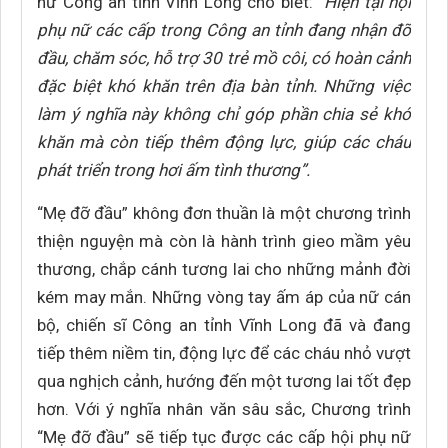
nữ Công an tỉnh Vĩnh Long cho biết:
“Hiện tại hội
phụ nữ các cấp trong Công an tỉnh đang nhận đỡ
đầu, chăm sóc, hỗ trợ 30 trẻ mồ côi, có hoàn cảnh
đặc biệt khó khăn trên địa bàn tỉnh. Những việc
làm ý nghĩa này không chỉ góp phần chia sẻ khó
khăn mà còn tiếp thêm động lực, giúp các cháu
phát triển trong hơi ấm tình thương”.
“Mẹ đỡ đầu” không đơn thuần là một chương trình
thiện nguyện mà còn là hành trình gieo mầm yêu
thương, chắp cánh tương lai cho những mảnh đời
kém may mắn. Những vòng tay ấm áp của nữ cán
bộ, chiến sĩ Công an tỉnh Vĩnh Long đã và đang
tiếp thêm niềm tin, động lực để các cháu nhỏ vượt
qua nghịch cảnh, hướng đến một tương lai tốt đẹp
hơn. Với ý nghĩa nhân văn sâu sắc, Chương trình
“Mẹ đỡ đầu” sẽ tiếp tục được các cấp hội phụ nữ