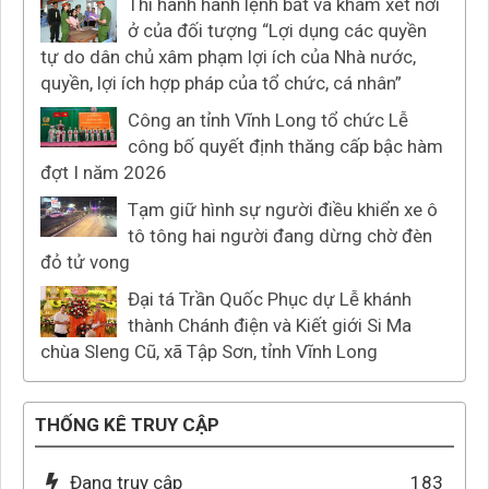
Thi hành hành lệnh bắt và khám xét nơi
ở của đối tượng “Lợi dụng các quyền
tự do dân chủ xâm phạm lợi ích của Nhà nước,
quyền, lợi ích hợp pháp của tổ chức, cá nhân”
Công an tỉnh Vĩnh Long tổ chức Lễ
công bố quyết định thăng cấp bậc hàm
đợt I năm 2026
Tạm giữ hình sự người điều khiển xe ô
tô tông hai người đang dừng chờ đèn
đỏ tử vong
Đại tá Trần Quốc Phục dự Lễ khánh
thành Chánh điện và Kiết giới Si Ma
chùa Sleng Cũ, xã Tập Sơn, tỉnh Vĩnh Long
THỐNG KÊ TRUY CẬP
Đang truy cập
183