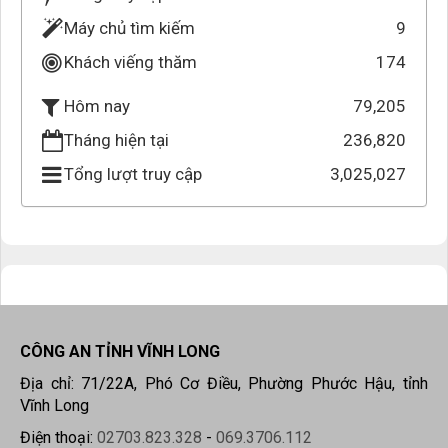
Máy chủ tìm kiếm
9
Khách viếng thăm
174
79,205
Hôm nay
Tháng hiện tại
236,820
Tổng lượt truy cập
3,025,027
CÔNG AN TỈNH VĨNH LONG
Địa chỉ: 71/22A, Phó Cơ Điều, Phường Phước Hậu, tỉnh
Vĩnh Long
Điện thoại:
02703.823.328
-
069.3706.112