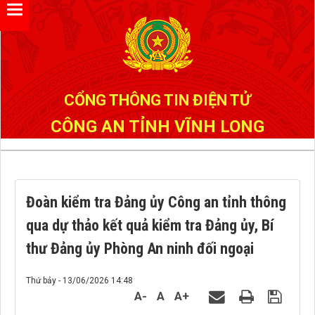
Đã kết nối EMC
CỔNG THÔNG TIN ĐIỆN TỬ
CÔNG AN TỈNH VĨNH LONG
Đoàn kiểm tra Đảng ủy Công an tỉnh thông
qua dự thảo kết quả kiểm tra Đảng ủy, Bí
thư Đảng ủy Phòng An ninh đối ngoại
Thứ bảy - 13/06/2026 14:48
A-
A
A+