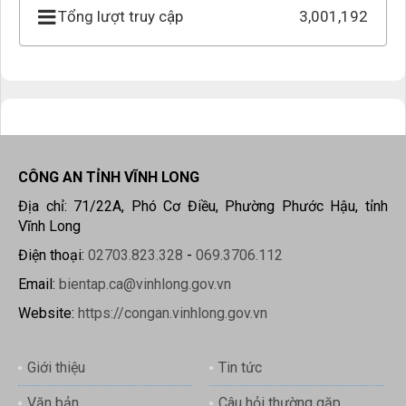
Tổng lượt truy cập
3,001,192
CÔNG AN TỈNH VĨNH LONG
Địa chỉ: 71/22A, Phó Cơ Điều, Phường Phước Hậu, tỉnh
Vĩnh Long
Điện thoại:
02703.823.328
-
069.3706.112
Email:
bientap.ca@vinhlong.gov.vn
Website:
https://congan.vinhlong.gov.vn
Giới thiệu
Tin tức
Văn bản
Câu hỏi thường gặp