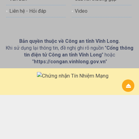
Liên hệ - Hỏi đáp
Video
Bản quyền thuộc về Công an tỉnh Vĩnh Long.
Khi sử dụng lại thông tin, đề nghị ghi rõ nguồn "
Cổng thông
tin điện tử Công an tỉnh Vĩnh Long
" hoặc
"
https://congan.vinhlong.gov.vn
"